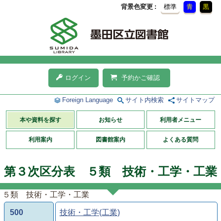
背景色変更
標準
青
黒
ログイン
予約かご確認
Foreign Language
サイト内検索
サイトマップ
本や資料を探す
お知らせ
利用者メニュー
利用案内
図書館案内
よくある質問
第３次区分表 ５類 技術・工学・工業
５類 技術・工学・工業
500
技術・工学(工業)