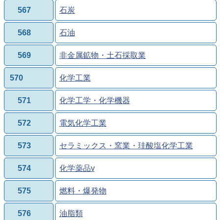
567
石炭
568
石油
569
非金属鉱物・土石採取業
570
化学工業
571
化学工学・化学機器
572
電気化学工業
573
セラミックス・窯業・珪酸塩化学工業
574
化学薬品v
575
燃料・爆発物
576
油脂類