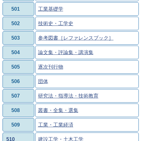
501
工業基礎学
502
技術史・工学史
503
参考図書［レファレンスブック］
504
論文集・評論集・講演集
505
逐次刊行物
506
団体
507
研究法・指導法・技術教育
508
叢書・全集・選集
509
工業・工業経済
510
建設工学・土木工学