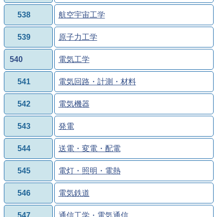
538
航空宇宙工学
539
原子力工学
540
電気工学
541
電気回路・計測・材料
542
電気機器
543
発電
544
送電・変電・配電
545
電灯・照明・電熱
546
電気鉄道
547
通信工学・電気通信