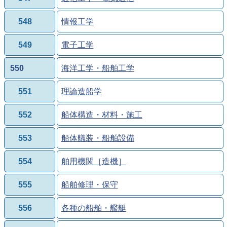
548
情報工学
549
電子工学
550
海洋工学・船舶工学
551
理論造船学
552
船体構造・材料・施工
553
船体艤装・船舶設備
554
舶用機関［造機］
555
船舶修理・保守
556
各種の船舶・艦艇