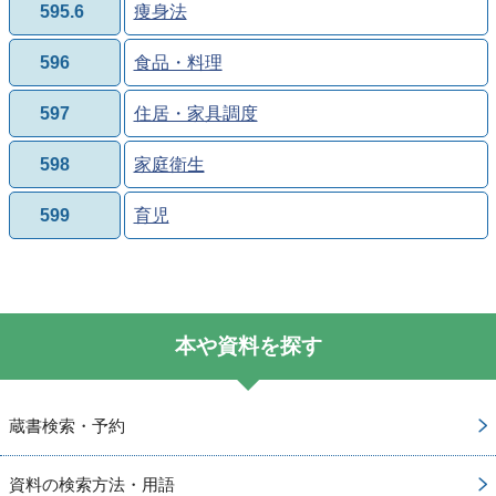
595.6
痩身法
596
食品・料理
597
住居・家具調度
598
家庭衛生
599
育児
本や資料を探す
蔵書検索・予約
資料の検索方法・用語