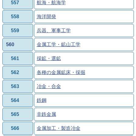
557
航海・航海学
558
海洋開発
559
兵器、軍事工学
560
金属工学・鉱山工学
561
採鉱・選鉱
562
各種の金属鉱床・採掘
563
冶金・合金
564
鉄鋼
565
非鉄金属
566
金属加工・製造冶金