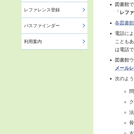
図書館で
レファレンス登録
「
レファ
各図書館
パスファインダー
電話によ
利用案内
こともあ
は電話で
図書館ウ
メールレ
次のよう
問
ク
法
骨
古