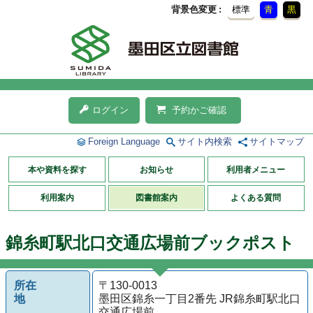
背景色変更
標準
青
黒
ログイン
予約かご確認
Foreign Language
サイト内検索
サイトマップ
本や資料を探す
お知らせ
利用者メニュー
利用案内
図書館案内
よくある質問
錦糸町駅北口交通広場前ブックポスト
所在
〒130-0013
地
墨田区錦糸一丁目2番先 JR錦糸町駅北口
交通広場前