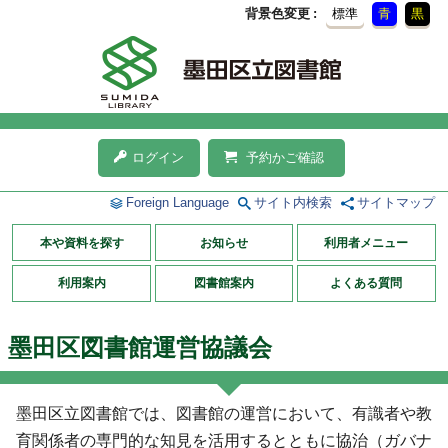
背景色変更
標準
青
黒
ログイン
予約かご確認
Foreign Language
サイト内検索
サイトマップ
本や資料を探す
お知らせ
利用者メニュー
利用案内
図書館案内
よくある質問
墨田区図書館運営協議会
墨田区立図書館では、図書館の運営において、有識者や教
育関係者の専門的な知見を活用するとともに協治（ガバナ