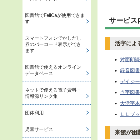
図書館でFeliCaが使用できま
サービス
す
スマートフォンでかしだし
活字によ
券のバーコード表示ができ
ます
対面朗読
図書館で使えるオンライン
録音図書
データベース
デイジー
ネットで使える電子資料・
点字図書
情報源リンク集
大活字本
団体利用
ＬＬブッ
児童サービス
来館が困