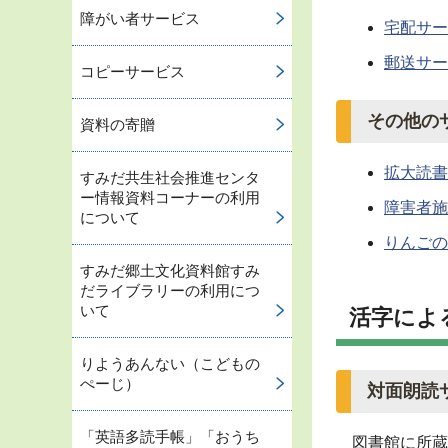
障がい者サービス
宅配サー
郵送サー
コピーサービス
その他の
資料の寄贈
拡大読書
すみだ共生社会推進センタ
ー情報資料コーナーの利用
障害者施
について
りんごの
すみだ郷土文化資料館すみ
だライブラリーの利用につ
いて
活字によ
りようあんない（こどもの
ぺーじ）
対面朗読
「英語多読手帳」「おうち
図書館に所蔵