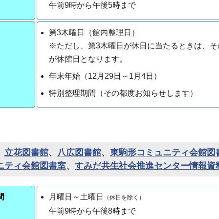
午前9時から午後5時まで
第3木曜日（館内整理日）
※ただし、第3木曜日が休日に当たるときは、そ
が休館日となります。
年末年始（12月29日～1月4日）
特別整理期間（その都度お知らせします）
、
立花図書館
、
八広図書館
、
東駒形コミュニティ会館図
ニティ会館図書室
、
すみだ共生社会推進センター情報資
間
月曜日～土曜日
（休日を除く）
午前9時から午後8時まで