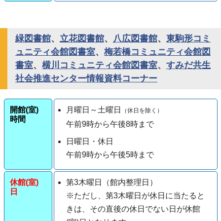
緑図書館
、
立花図書館
、
八広図書館
、
東駒形コミ
ュニティ会館図書室
、
梅若橋コミュニティ会館図
書室
、
横川コミュニティ会館図書室
、
すみだ共生
社会推進センター情報資料コーナー
開館(室)
月曜日～土曜日
（休日を除く）
時間
午前9時から午後8時まで
日曜日・休日
午前9時から午後5時まで
休館(室)
第3木曜日（館内整理日）
日
※ただし、第3木曜日が休日に当たると
きは、その直後の休日でない日が休館