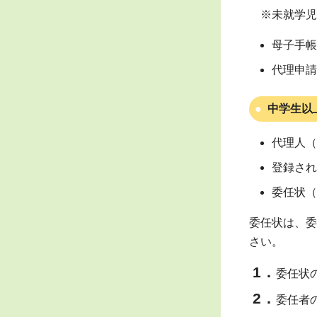
※未就学児
母子手帳
代理申請
中学生以
代理人（
登録され
委任状（
委任状は、委
さい。
委任状
委任者