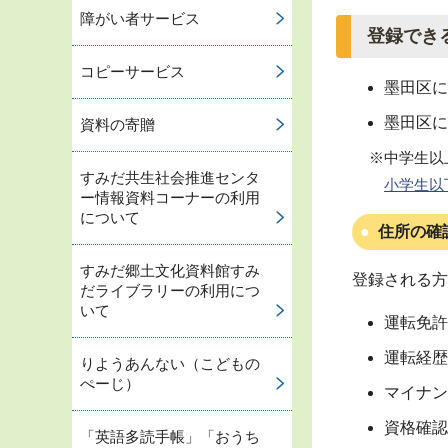
障がい者サービス
登録でき
コピーサービス
墨田区に
墨田区に
資料の寄贈
※中学生以
すみだ共生社会推進センタ
小学生以
ー情報資料コーナーの利用
について
住所の確
すみだ郷土文化資料館すみ
登録される方
だライブラリーの利用につ
いて
運転免許
運転経歴
りようあんない（こどもの
ぺーじ）
マイナン
資格確認
「英語多読手帳」「おうち