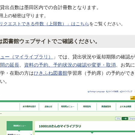
貸出点数は墨田区内での合計冊数となります。
用上の秘密は守ります。
リクエストできる件数（上限数）」はこちら
をご覧ください。
は図書館ウェブサイトでご確認ください。
ュー（マイライブラリ）
」では、貸出状況や返却期限の確認が
間の延長
、
資料の予約、予約状況の確認や変更・取消
、お気に
学・在勤の方は
ひきふね図書館
学習席（予約席）の予約ができ
い。