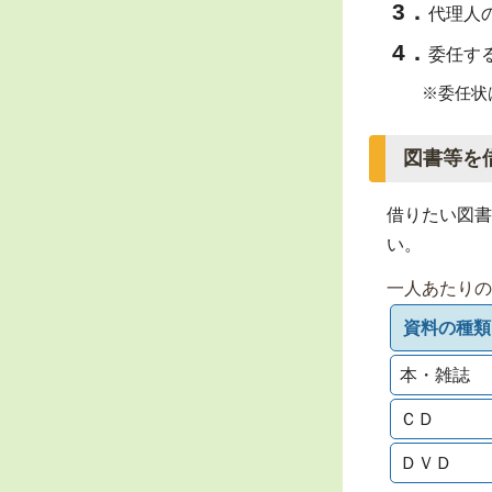
代理人
委任す
※委任状は
図書等を
借りたい図書
い。
一人あたりの
資料の種類
本・雑誌
ＣＤ
ＤＶＤ