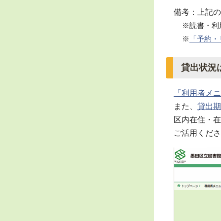
備考：上記の
※読書・利
※
「予約・
貸出状況
「
利用者メニ
また、
貸出期
区内在住・在
ご活用くださ