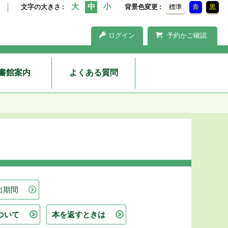
文字の大きさ
背景色変更
標準
青
黒
ログイン
予約かご確認
書館案内
よくある質問
出期間
ついて
本を返すときは