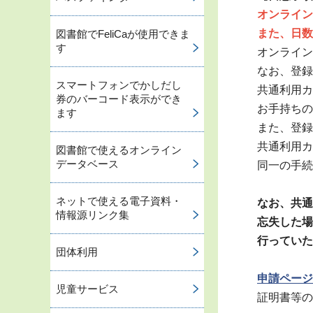
オンライン
また、日数
図書館でFeliCaが使用できま
す
オンライン
なお、登録
スマートフォンでかしだし
共通利用カ
券のバーコード表示ができ
お手持ちの
ます
また、登録
共通利用カ
図書館で使えるオンライン
データベース
同一の手続
ネットで使える電子資料・
なお、共通利
情報源リンク集
忘失した場
行っていた
団体利用
申請ページ
児童サービス
証明書等の