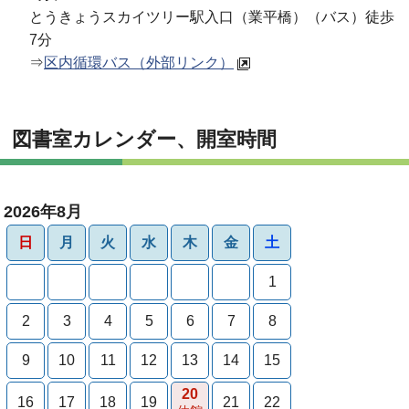
とうきょうスカイツリー駅入口（業平橋）（バス）徒歩
7分
⇒
区内循環バス（外部リンク）
図書室カレンダー、開室時間
2026年8月
日
月
火
水
木
金
土
1
2
3
4
5
6
7
8
9
10
11
12
13
14
15
20
16
17
18
19
21
22