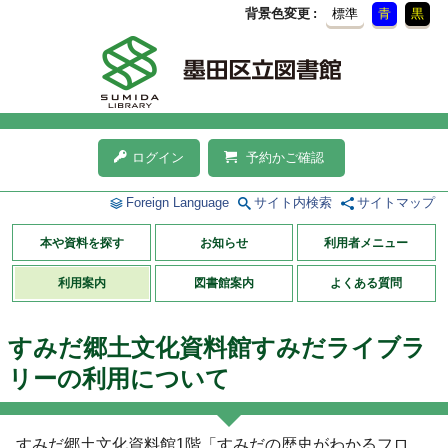
背景色変更
標準
青
黒
ログイン
予約かご確認
Foreign Language
サイト内検索
サイトマップ
本や資料を探す
お知らせ
利用者メニュー
利用案内
図書館案内
よくある質問
すみだ郷土文化資料館すみだライブラ
リーの利用について
すみだ郷土文化資料館1階「すみだの歴史がわかるフロ