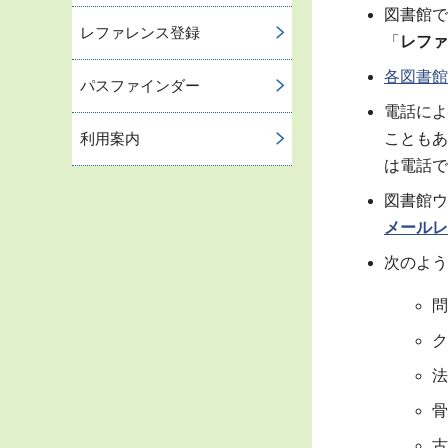
図書館で
レファレンス登録
「
レファ
各図書館
パスファインダー
電話によ
利用案内
こともあ
は電話で
図書館ウ
メールレ
次のよう
問
ク
法
骨
古