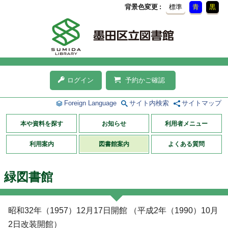
背景色変更
標準
青
黒
ログイン
予約かご確認
Foreign Language
サイト内検索
サイトマップ
本や資料を探す
お知らせ
利用者メニュー
利用案内
図書館案内
よくある質問
緑図書館
昭和32年（1957）12月17日開館 （平成2年（1990）10月
2日改装開館）