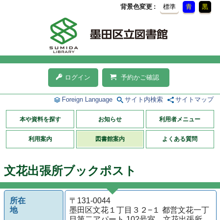
背景色変更
標準
青
黒
ログイン
予約かご確認
Foreign Language
サイト内検索
サイトマップ
本や資料を探す
お知らせ
利用者メニュー
利用案内
図書館案内
よくある質問
文花出張所ブックポスト
所在
〒131-0044
地
墨田区文花１丁目３２−１ 都営文花一丁
目第二アパート 102号室 文花出張所