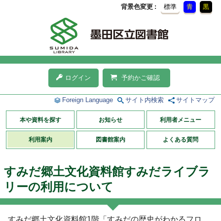
背景色変更
標準
青
黒
ログイン
予約かご確認
Foreign Language
サイト内検索
サイトマップ
本や資料を探す
お知らせ
利用者メニュー
利用案内
図書館案内
よくある質問
すみだ郷土文化資料館すみだライブラ
リーの利用について
すみだ郷土文化資料館1階「すみだの歴史がわかるフロ