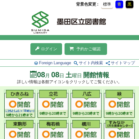
背景色変更
標準
青
黒
ログイン
予約かご確認
Foreign Language
サイト内検索
サイトマップ
08
08
土
開館情報
月
日
曜日
詳しい情報は各館アイコンをクリックしてご覧ください。