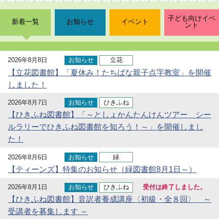
子ども向けイベ
新着一覧
お知らせ
イベント
ント
2026年8月8日
お知らせ
立花
【立花図書館】「夏休み！たちばな親子点字教室」を開催
しました！
2026年8月7日
お知らせ
ひきふね
【ひきふね図書館】「～としょかんたんけんツアー シー
ルラリーでひきふね図書館を知ろう！～」を開催しまし
た！
2026年8月6日
お知らせ
緑
【ティーンズ】特集のお知らせ（緑図書館8月1日～）
2026年8月1日
お知らせ
ひきふね
受付は終了しました。
【ひきふね図書館】音訳者養成講座〈初級・全８回〉 ～
受講者を募集します ～