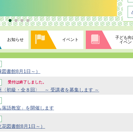
子ども向
お知らせ
イベント
イベン
図書館8月1日～）
受付は終了しました。
〈初級・全８回〉 ～ 受講者を募集します ～
も落語教室」を開催します
花図書館8月1日～）