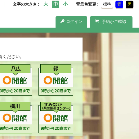
文字の大きさ
背景色変更
標準
青
黒
ログイン
予約かご確認
覧ください。