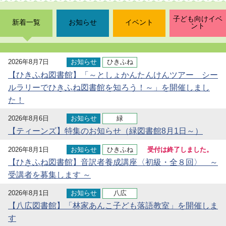
子ども向けイベ
新着一覧
お知らせ
イベント
ント
2026年8月7日
お知らせ
ひきふね
【ひきふね図書館】「～としょかんたんけんツアー シー
ルラリーでひきふね図書館を知ろう！～」を開催しまし
た！
2026年8月6日
お知らせ
緑
【ティーンズ】特集のお知らせ（緑図書館8月1日～）
2026年8月1日
お知らせ
ひきふね
受付は終了しました。
【ひきふね図書館】音訳者養成講座〈初級・全８回〉 ～
受講者を募集します ～
2026年8月1日
お知らせ
八広
【八広図書館】「林家あんこ子ども落語教室」を開催しま
す