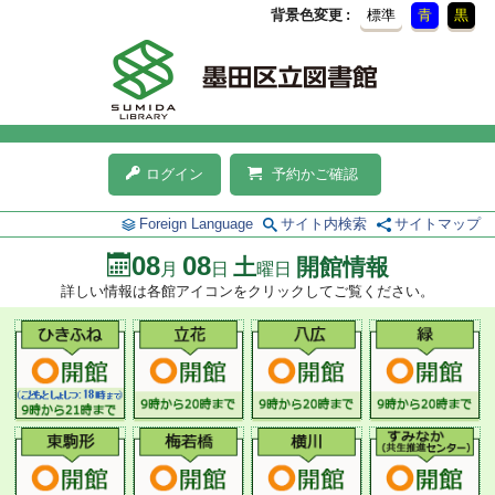
背景色変更
標準
青
黒
ログイン
予約かご確認
Foreign Language
サイト内検索
サイトマップ
08
08
土
開館情報
月
日
曜日
詳しい情報は各館アイコンをクリックしてご覧ください。