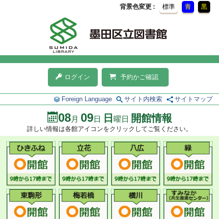
背景色変更
標準
青
黒
ログイン
予約かご確認
Foreign Language
サイト内検索
サイトマップ
08
09
日
開館情報
月
日
曜日
詳しい情報は各館アイコンをクリックしてご覧ください。