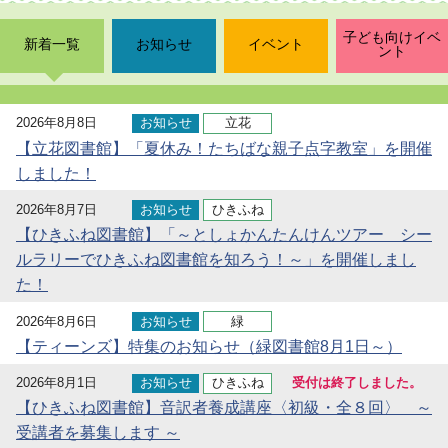
子ども向けイベ
新着一覧
お知らせ
イベント
ント
2026年8月8日
お知らせ
立花
【立花図書館】「夏休み！たちばな親子点字教室」を開催
しました！
2026年8月7日
お知らせ
ひきふね
【ひきふね図書館】「～としょかんたんけんツアー シー
ルラリーでひきふね図書館を知ろう！～」を開催しまし
た！
2026年8月6日
お知らせ
緑
【ティーンズ】特集のお知らせ（緑図書館8月1日～）
2026年8月1日
お知らせ
ひきふね
受付は終了しました。
【ひきふね図書館】音訳者養成講座〈初級・全８回〉 ～
受講者を募集します ～