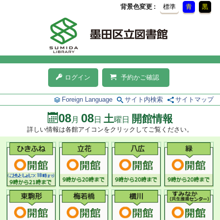
背景色変更
標準
青
黒
ログイン
予約かご確認
Foreign Language
サイト内検索
サイトマップ
08
08
土
開館情報
月
日
曜日
詳しい情報は各館アイコンをクリックしてご覧ください。