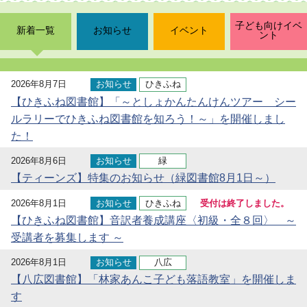
子ども向けイベ
新着一覧
お知らせ
イベント
ント
2026年8月7日
お知らせ
ひきふね
【ひきふね図書館】「～としょかんたんけんツアー シー
ルラリーでひきふね図書館を知ろう！～」を開催しまし
た！
2026年8月6日
お知らせ
緑
【ティーンズ】特集のお知らせ（緑図書館8月1日～）
2026年8月1日
お知らせ
ひきふね
受付は終了しました。
【ひきふね図書館】音訳者養成講座〈初級・全８回〉 ～
受講者を募集します ～
2026年8月1日
お知らせ
八広
【八広図書館】「林家あんこ子ども落語教室」を開催しま
す