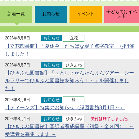
子ども向けイベ
新着一覧
お知らせ
イベント
ント
2026年8月8日
お知らせ
立花
【立花図書館】「夏休み！たちばな親子点字教室」を開催
しました！
2026年8月7日
お知らせ
ひきふね
【ひきふね図書館】「～としょかんたんけんツアー シー
ルラリーでひきふね図書館を知ろう！～」を開催しまし
た！
2026年8月6日
お知らせ
緑
【ティーンズ】特集のお知らせ（緑図書館8月1日～）
2026年8月1日
お知らせ
ひきふね
受付は終了しました。
【ひきふね図書館】音訳者養成講座〈初級・全８回〉 ～
受講者を募集します ～