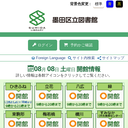
背景色変更
標準
青
黒
ログイン
予約かご確認
Foreign Language
サイト内検索
サイトマップ
08
08
土
開館情報
月
日
曜日
詳しい情報は各館アイコンをクリックしてご覧ください。