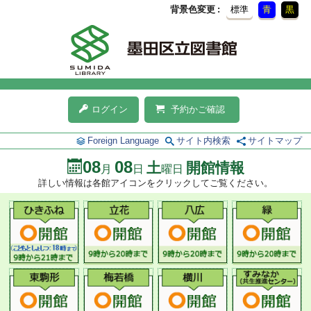
背景色変更
標準
青
黒
ログイン
予約かご確認
Foreign Language
サイト内検索
サイトマップ
08
08
土
開館情報
月
日
曜日
詳しい情報は各館アイコンをクリックしてご覧ください。