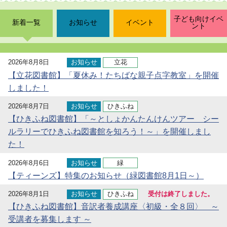
子ども向けイベ
新着一覧
お知らせ
イベント
ント
2026年8月8日
お知らせ
立花
【立花図書館】「夏休み！たちばな親子点字教室」を開催
しました！
2026年8月7日
お知らせ
ひきふね
【ひきふね図書館】「～としょかんたんけんツアー シー
ルラリーでひきふね図書館を知ろう！～」を開催しまし
た！
2026年8月6日
お知らせ
緑
【ティーンズ】特集のお知らせ（緑図書館8月1日～）
2026年8月1日
お知らせ
ひきふね
受付は終了しました。
【ひきふね図書館】音訳者養成講座〈初級・全８回〉 ～
受講者を募集します ～