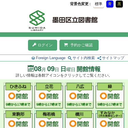
背景色変更
標準
青
黒
ログイン
予約かご確認
Foreign Language
サイト内検索
サイトマップ
08
09
日
開館情報
月
日
曜日
詳しい情報は各館アイコンをクリックしてご覧ください。