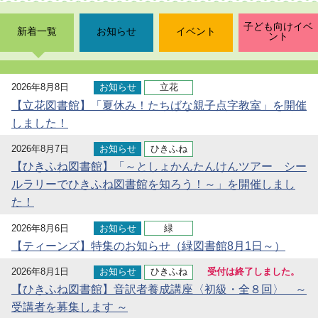
子ども向けイベ
新着一覧
お知らせ
イベント
ント
2026年8月8日
お知らせ
立花
【立花図書館】「夏休み！たちばな親子点字教室」を開催
しました！
2026年8月7日
お知らせ
ひきふね
【ひきふね図書館】「～としょかんたんけんツアー シー
ルラリーでひきふね図書館を知ろう！～」を開催しまし
た！
2026年8月6日
お知らせ
緑
【ティーンズ】特集のお知らせ（緑図書館8月1日～）
2026年8月1日
お知らせ
ひきふね
受付は終了しました。
【ひきふね図書館】音訳者養成講座〈初級・全８回〉 ～
受講者を募集します ～