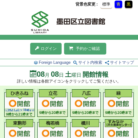
背景色変更
標準
青
黒
ログイン
予約かご確認
Foreign Language
サイト内検索
サイトマップ
08
08
土
開館情報
月
日
曜日
詳しい情報は各館アイコンをクリックしてご覧ください。