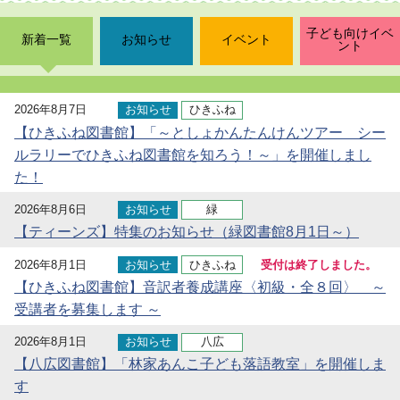
子ども向けイベ
新着一覧
お知らせ
イベント
ント
2026年8月7日
お知らせ
ひきふね
【ひきふね図書館】「～としょかんたんけんツアー シー
ルラリーでひきふね図書館を知ろう！～」を開催しまし
た！
2026年8月6日
お知らせ
緑
【ティーンズ】特集のお知らせ（緑図書館8月1日～）
2026年8月1日
お知らせ
ひきふね
受付は終了しました。
【ひきふね図書館】音訳者養成講座〈初級・全８回〉 ～
受講者を募集します ～
2026年8月1日
お知らせ
八広
【八広図書館】「林家あんこ子ども落語教室」を開催しま
す