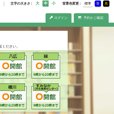
文字の大きさ
背景色変更
標準
青
黒
ログイン
予約かご確認
覧ください。