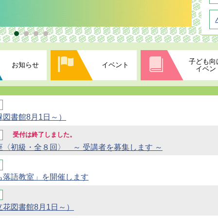
子ども向
お知らせ
イベント
イベン
図書館8月1日～）
受付は終了しました。
〈初級・全８回〉 ～ 受講者を募集します ～
も落語教室」を開催します
花図書館8月1日～）