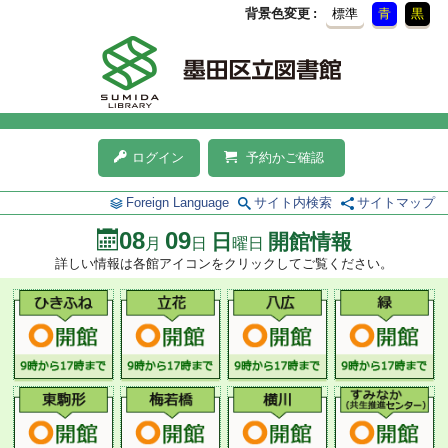
背景色変更
標準
青
黒
ログイン
予約かご確認
Foreign Language
サイト内検索
サイトマップ
08
09
日
開館情報
月
日
曜日
詳しい情報は各館アイコンをクリックしてご覧ください。