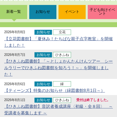
子ども向けイベ
新着一覧
お知らせ
イベント
ント
2026年8月8日
お知らせ
立花
【立花図書館】「夏休み！たちばな親子点字教室」を開催
しました！
2026年8月7日
お知らせ
ひきふね
【ひきふね図書館】「～としょかんたんけんツアー シー
ルラリーでひきふね図書館を知ろう！～」を開催しまし
た！
2026年8月6日
お知らせ
緑
【ティーンズ】特集のお知らせ（緑図書館8月1日～）
2026年8月1日
お知らせ
ひきふね
受付は終了しました。
【ひきふね図書館】音訳者養成講座〈初級・全８回〉 ～
受講者を募集します ～