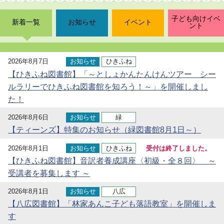
子ども向けイベ
新着一覧
お知らせ
イベント
ント
2026年8月7日
お知らせ
ひきふね
【ひきふね図書館】「～としょかんたんけんツアー シー
ルラリーでひきふね図書館を知ろう！～」を開催しまし
た！
2026年8月6日
お知らせ
緑
【ティーンズ】特集のお知らせ（緑図書館8月1日～）
2026年8月1日
お知らせ
ひきふね
受付は終了しました。
【ひきふね図書館】音訳者養成講座〈初級・全８回〉 ～
受講者を募集します ～
2026年8月1日
お知らせ
八広
【八広図書館】「林家あんこ子ども落語教室」を開催しま
す