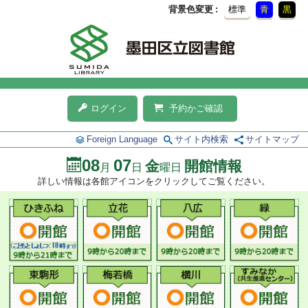
背景色変更
標準
青
黒
ログイン
予約かご確認
Foreign Language
サイト内検索
サイトマップ
08
07
金
開館情報
月
日
曜日
詳しい情報は各館アイコンをクリックしてご覧ください。