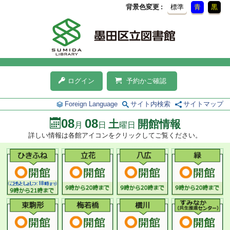
背景色変更
標準
青
黒
ログイン
予約かご確認
Foreign Language
サイト内検索
サイトマップ
08
08
土
開館情報
月
日
曜日
詳しい情報は各館アイコンをクリックしてご覧ください。