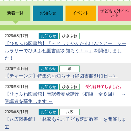
子ども向けイベ
新着一覧
お知らせ
イベント
ント
2026年8月7日
お知らせ
ひきふね
【ひきふね図書館】「～としょかんたんけんツアー シー
ルラリーでひきふね図書館を知ろう！～」を開催しまし
た！
2026年8月6日
お知らせ
緑
【ティーンズ】特集のお知らせ（緑図書館8月1日～）
2026年8月1日
お知らせ
ひきふね
受付は終了しました。
【ひきふね図書館】音訳者養成講座〈初級・全８回〉 ～
受講者を募集します ～
2026年8月1日
お知らせ
八広
【八広図書館】「林家あんこ子ども落語教室」を開催しま
す