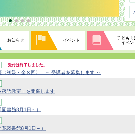
子ども向
お知らせ
イベント
イベン
受付は終了しました。
〈初級・全８回〉 ～ 受講者を募集します ～
も落語教室」を開催します
図書館8月1日～）
花図書館8月1日～）