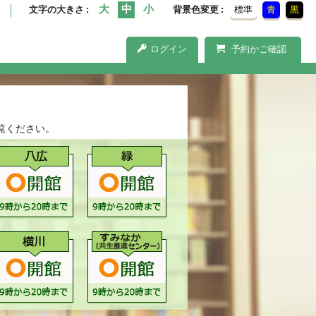
文字の大きさ
背景色変更
標準
青
黒
ログイン
予約かご確認
覧ください。