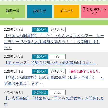
子ども向けイベ
新着一覧
お知らせ
イベント
ント
2026年8月7日
お知らせ
ひきふね
【ひきふね図書館】「～としょかんたんけんツアー シー
ルラリーでひきふね図書館を知ろう！～」を開催しまし
た！
2026年8月6日
お知らせ
緑
【ティーンズ】特集のお知らせ（緑図書館8月1日～）
2026年8月1日
お知らせ
ひきふね
受付は終了しました。
【ひきふね図書館】音訳者養成講座〈初級・全８回〉 ～
受講者を募集します ～
2026年8月1日
お知らせ
八広
【八広図書館】「林家あんこ子ども落語教室」を開催しま
す