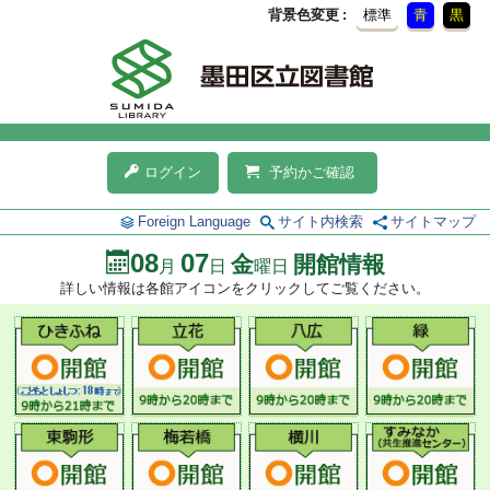
背景色変更
標準
青
黒
ログイン
予約かご確認
Foreign Language
サイト内検索
サイトマップ
08
07
金
開館情報
月
日
曜日
詳しい情報は各館アイコンをクリックしてご覧ください。