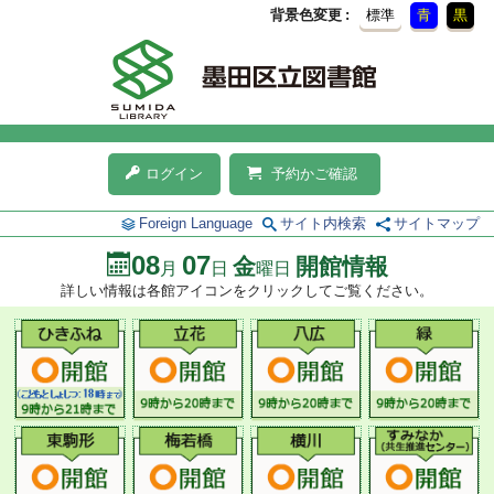
背景色変更
標準
青
黒
ログイン
予約かご確認
Foreign Language
サイト内検索
サイトマップ
08
07
金
開館情報
月
日
曜日
詳しい情報は各館アイコンをクリックしてご覧ください。