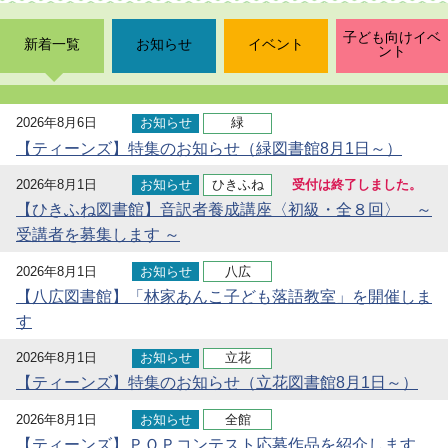
子ども向けイベ
新着一覧
お知らせ
イベント
ント
2026年8月6日
お知らせ
緑
【ティーンズ】特集のお知らせ（緑図書館8月1日～）
2026年8月1日
お知らせ
ひきふね
受付は終了しました。
【ひきふね図書館】音訳者養成講座〈初級・全８回〉 ～
受講者を募集します ～
2026年8月1日
お知らせ
八広
【八広図書館】「林家あんこ子ども落語教室」を開催しま
す
2026年8月1日
お知らせ
立花
【ティーンズ】特集のお知らせ（立花図書館8月1日～）
2026年8月1日
お知らせ
全館
【ティーンズ】ＰＯＰコンテスト応募作品を紹介します