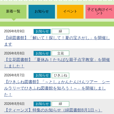
子ども向けイベ
新着一覧
お知らせ
イベント
ント
2026年8月9日
お知らせ
緑
【緑図書館】「解いて！探して！夏の宝さがし」を開催し
ます
2026年8月8日
お知らせ
立花
【立花図書館】「夏休み！たちばな親子点字教室」を開催
しました！
2026年8月7日
お知らせ
ひきふね
【ひきふね図書館】「～としょかんたんけんツアー シー
ルラリーでひきふね図書館を知ろう！～」を開催しまし
た！
2026年8月6日
お知らせ
緑
【ティーンズ】特集のお知らせ（緑図書館8月1日～）