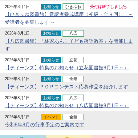
2026年8月1日
お知らせ
ひきふね
受付は終了しました。
【ひきふね図書館】音訳者養成講座〈初級・全８回〉 ～
受講者を募集します ～
2026年8月1日
お知らせ
八広
【八広図書館】「林家あんこ子ども落語教室」を開催しま
す
2026年8月1日
お知らせ
立花
【ティーンズ】特集のお知らせ（立花図書館8月1日～）
2026年8月1日
お知らせ
全館
【ティーンズ】ＰＯＰコンテスト応募作品を紹介します
2026年8月1日
お知らせ
八広
【ティーンズ】特集のお知らせ（八広図書館8月1日～）
2026年8月1日
イベント
全館
令和8年8月の行事予定のご案内です