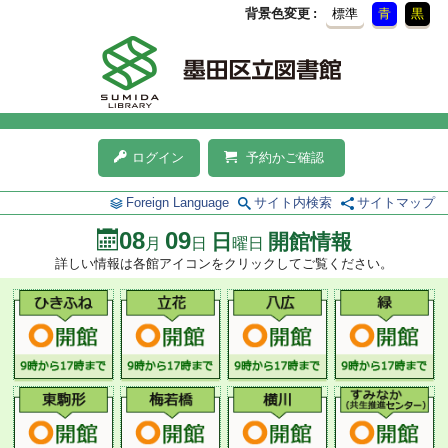
背景色変更
標準
青
黒
ログイン
予約かご確認
Foreign Language
サイト内検索
サイトマップ
08
09
日
開館情報
月
日
曜日
詳しい情報は各館アイコンをクリックしてご覧ください。