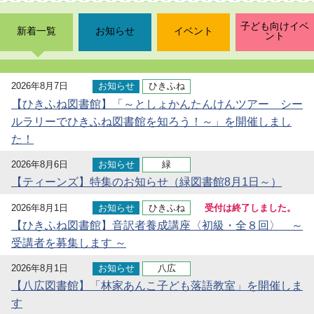
子ども向けイベ
新着一覧
お知らせ
イベント
ント
2026年8月7日
お知らせ
ひきふね
【ひきふね図書館】「～としょかんたんけんツアー シー
ルラリーでひきふね図書館を知ろう！～」を開催しまし
た！
2026年8月6日
お知らせ
緑
【ティーンズ】特集のお知らせ（緑図書館8月1日～）
2026年8月1日
お知らせ
ひきふね
受付は終了しました。
【ひきふね図書館】音訳者養成講座〈初級・全８回〉 ～
受講者を募集します ～
2026年8月1日
お知らせ
八広
【八広図書館】「林家あんこ子ども落語教室」を開催しま
す