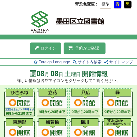
背景色変更
標準
青
黒
ログイン
予約かご確認
Foreign Language
サイト内検索
サイトマップ
08
08
土
開館情報
月
日
曜日
詳しい情報は各館アイコンをクリックしてご覧ください。