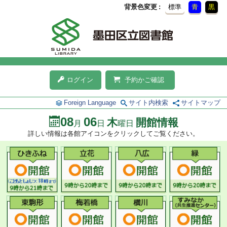
背景色変更
標準
青
黒
ログイン
予約かご確認
Foreign Language
サイト内検索
サイトマップ
08
06
木
開館情報
月
日
曜日
詳しい情報は各館アイコンをクリックしてご覧ください。