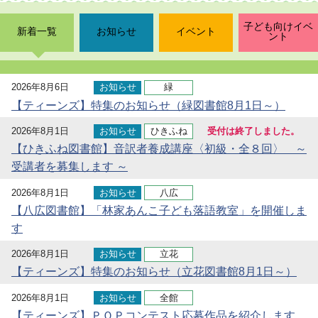
子ども向けイベ
新着一覧
お知らせ
イベント
ント
2026年8月6日
お知らせ
緑
【ティーンズ】特集のお知らせ（緑図書館8月1日～）
2026年8月1日
お知らせ
ひきふね
受付は終了しました。
【ひきふね図書館】音訳者養成講座〈初級・全８回〉 ～
受講者を募集します ～
2026年8月1日
お知らせ
八広
【八広図書館】「林家あんこ子ども落語教室」を開催しま
す
2026年8月1日
お知らせ
立花
【ティーンズ】特集のお知らせ（立花図書館8月1日～）
2026年8月1日
お知らせ
全館
【ティーンズ】ＰＯＰコンテスト応募作品を紹介します