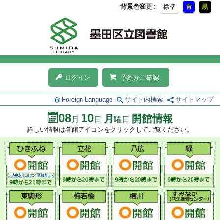
背景色変更
標準
青
黒
ログイン
予約かご確認
Foreign Language
サイト内検索
サイトマップ
08
10
月
開館情報
月
日
曜日
詳しい情報は各館アイコンをクリックしてご覧ください。