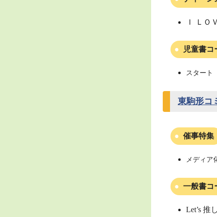
Ｉ ＬＯ
児童書コ
スタート（
東駒形コ
催事特集
メディア
一般書コ
Let’s 