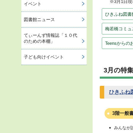
※3月1日
イベント
ひきふね図書
図書館ニュース
梅若橋コミュ
てぃーんず情報誌「１０代
のための本棚」
Teensから
子ども向けイベント
3月の特
ひきふね
3階一般
みんなが読