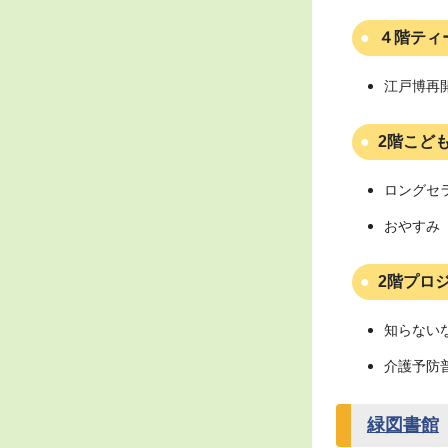
４階ティ
江戸博再
2階こど
ロングセ
おやすみ（
2階プロ
知らない
介護予防
緑図書館