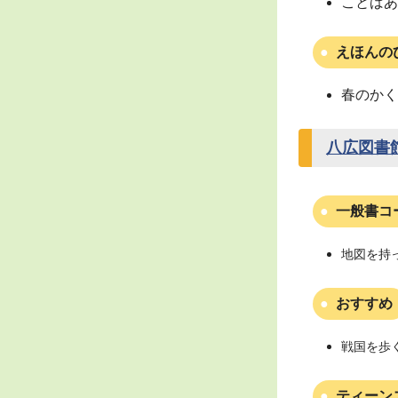
ことばあ
えほんの
春のかく
八広図書
一般書コ
地図を持
おすすめ
戦国を歩
ティーン