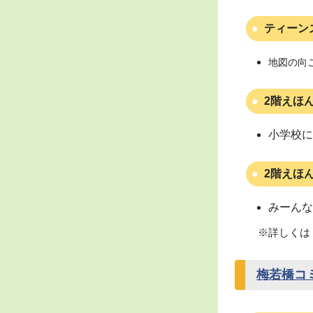
ティーン
地図の向
2階えほ
小学校に
2階えほ
みーんな
※詳しくは
梅若橋コ