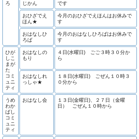
ろ
じかん
です
おひざでえ
今月のおひざでえほんはお休みで
ほん★
す
おはなしひ
今月のおはなしひろばはお休みで
ろば
す
ひが
おはなしの
４日(水曜日) ごご３時３０分か
しこ
もり
ら
まが
た
コミ
おはなしれ
１８日(水曜日) ごぜん１０時３
ュニ
っしゃ★
０分から
ティ
うめ
おはなし会
１３日(金曜日)、２７日（金曜
わか
日） ごぜん１０時から
ばし
コミ
ュニ
ティ