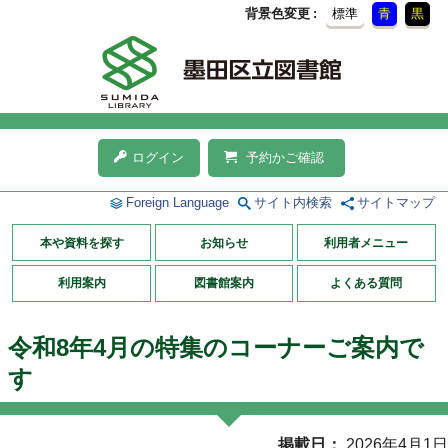
背景色変更
標準
青
黒
ログイン
予約かご確認
Foreign Language
サイト内検索
サイトマップ
本や資料を探す
お知らせ
利用者メニュー
利用案内
図書館案内
よくある質問
令和8年4月の特集のコーナーご案内で
す
掲載日
2026年4月1日