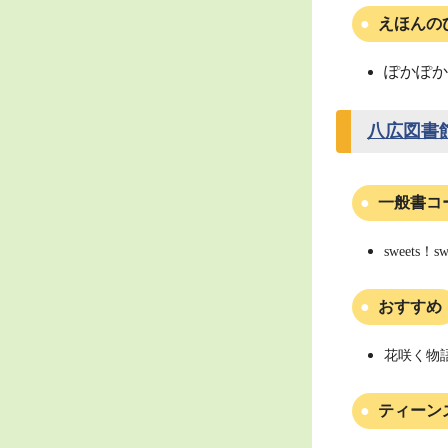
えほんの
ぽかぽか
八広図書
一般書コ
sweets！
おすすめ
花咲く物語
ティーン