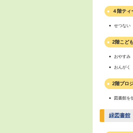
４階ティ
せつない
2階こど
おやすみ（
おんがく（
2階プロ
図書館を
緑図書館