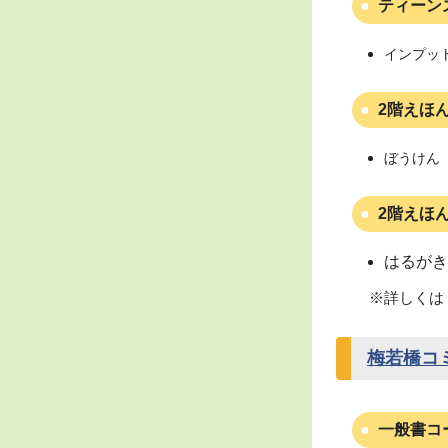
ティーン
インプット
2階えほ
ぼうけん（
2階えほ
はるがき
※詳しくは
梅若橋コ
一般書コ