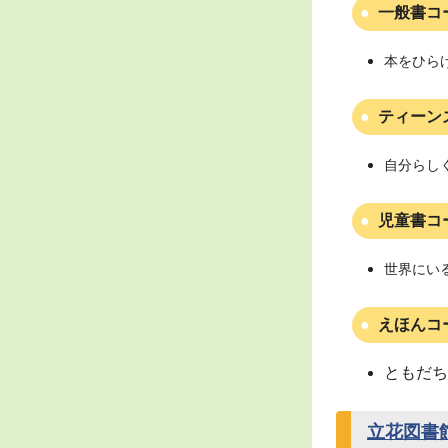
一般書コ
本をひら
ティーン
自分らし
児童書コ
世界にい
えほんコ
ともだち
立花図書