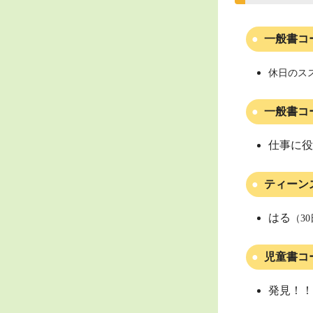
一般書コ
休日のス
一般書コ
仕事に役
ティーン
はる
（3
児童書コ
発見！！