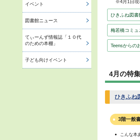
※4月1日
イベント
ひきふね図書
図書館ニュース
梅若橋コミュ
てぃーんず情報誌「１０代
のための本棚」
Teensから
子ども向けイベント
4月の特
ひきふね
3階一般
こんな本あ