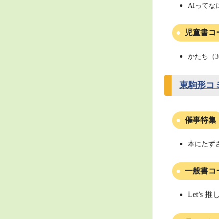
AIってな
児童書コ
かたち（3
東駒形コ
催事特集
本にたずさ
一般書コ
Let’s 