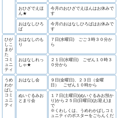
おひざでえほ
今月のおひざでえほんはお休みで
ん★
す
おはなしひろ
今月のおはなしひろばはお休みで
ば
す
ひが
おはなしのも
７日(水曜日) ごご３時３０分か
しこ
り
ら
まが
た
コミ
おはなしれっ
２１日(水曜日) ごぜん１０時３
ュニ
しゃ★
０分から
ティ
うめ
おはなし会
９日(金曜日)、２３日（金曜
わか
日） ごぜん１０時から
ばし
コミ
ぬいぐるみお
１７日(土曜日)(ぬいぐるみお預か
ュニ
とまり会
り)から２５日(日曜日)(お迎え)ま
ティ
で
※くわしくは、うめわかばしコミ
ュニティのポスターをごらんくだ