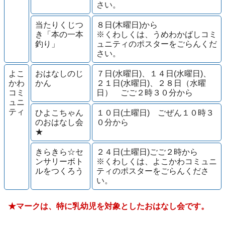
さい。
当たりくじつ
８日(木曜日)から
き「本の一本
※くわしくは、うめわかばしコミ
釣り」
ュニティのポスターをごらんくだ
さい。
よこ
おはなしのじ
７日(水曜日)、１４日(水曜日)、
かわ
かん
２１日(水曜日)、２８日（水曜
コミ
日） ごご２時３０分から
ュニ
ティ
ひよこちゃん
１０日(土曜日) ごぜん１０時３
のおはなし会
０分から
★
きらきら☆セ
２４日(土曜日)ごご２時から
ンサリーボト
※くわしくは、よこかわコミュニ
ルをつくろう
ティのポスターをごらんくださ
い。
★マークは、特に乳幼児を対象としたおはなし会です。