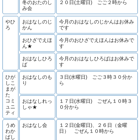
冬のおたのし
２０日(土曜日) ごご２時から
み会
やひ
おはなしのじ
今月のおはなしのじかんはお休み
ろ
かん
です
おひざでえほ
今月のおひざでえほんはお休みで
ん★
す
おはなしひろ
今月のおはなしひろばはお休みで
ば
す
ひが
おはなしのも
３日(水曜日) ごご３時３０分か
しこ
り
ら
まが
た
コミ
おはなしれっ
１７日(水曜日) ごぜん１０時３
ュニ
しゃ★
０分から
ティ
うめ
おはなし会
１２日(金曜日)、２６日（金曜
わか
日） ごぜん１０時から
ばし