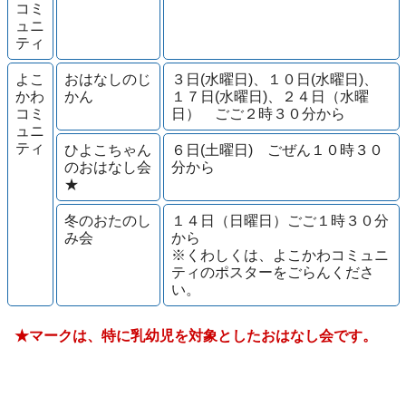
コミ
ュニ
ティ
よこ
おはなしのじ
３日(水曜日)、１０日(水曜日)、
かわ
かん
１７日(水曜日)、２４日（水曜
コミ
日） ごご２時３０分から
ュニ
ティ
ひよこちゃん
６日(土曜日) ごぜん１０時３０
のおはなし会
分から
★
冬のおたのし
１４日（日曜日）ごご１時３０分
み会
から
※くわしくは、よこかわコミュニ
ティのポスターをごらんくださ
い。
★マークは、特に乳幼児を対象としたおはなし会です。