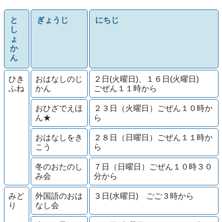
と
ぎょうじ
にちじ
し
ょ
か
ん
ひき
おはなしのじ
２日(火曜日)、１６日(火曜日)
ふね
かん
ごぜん１１時から
おひざでえほ
２３日（火曜日）ごぜん１０時か
ん★
ら
おはなしをき
２８日（日曜日）ごぜん１１時か
こう
ら
冬のおたのし
７日（日曜日）ごぜん１０時３０
み会
分から
みど
外国語のおは
３日(水曜日) ごご３時から
り
なし会