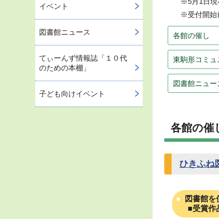
※5月1日
イベント
※受付開始
図書館ニュース
各館の催し
てぃーんず情報誌「１０代
東駒形コミュ
のための本棚」
図書館ニュー
子ども向けイベント
各館の催
ひきふね
図書館を
■受賞作