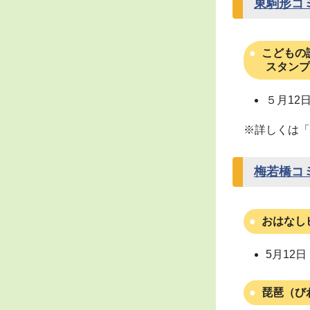
東駒形コ
こどもの
スタンプ
５月12
※詳しくは「
梅若橋コ
おはなし
5月12
琵琶（び