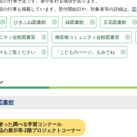
現在の行事予定です。途中変わる場合があります。
前の行事も掲載しています。受付開始日や、対象者等の詳細は、
図
ひきふね図書館
緑図書館
立花図書館
ニティ会館図書室
梅若橋コミュニティ会館図書室
スもご覧ください
「こどものページ」もみてね
し
図書館
使った調べる学習コンクール
品の展示等-2階プロジェクトコーナー