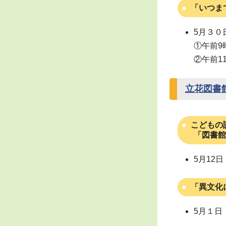
「いつま
5月３０
①午前9
②午前1
立花図書
こどもの
「図書館
5月12
「異文化
5月１日