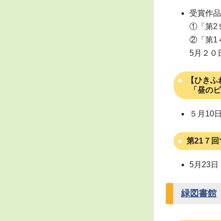
受賞作品
①「第2
②「第1
5月２０
【ひきふ
「昼のピ
５月10
第21７
5月23
緑図書館