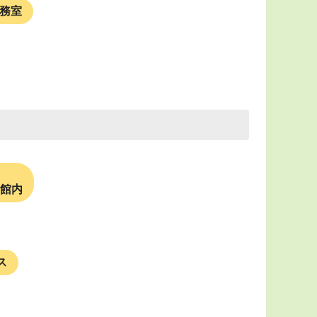
務室
館内
ス