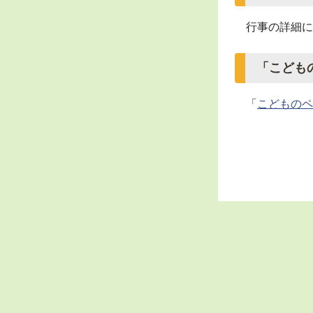
行事の詳細に
「こども
「
こどものペ