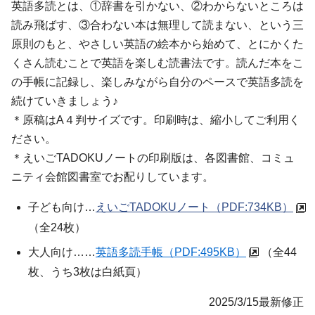
英語多読とは、①辞書を引かない、②わからないところは
読み飛ばす、③合わない本は無理して読まない、という三
原則のもと、やさしい英語の絵本から始めて、とにかくた
くさん読むことで英語を楽しむ読書法です。読んだ本をこ
の手帳に記録し、楽しみながら自分のペースで英語多読を
続けていきましょう♪
＊原稿はA４判サイズです。印刷時は、縮小してご利用く
ださい。
＊
えいごTADOKUノート
の印刷版は、各図書館、コミュ
ニティ会館図書室でお配りしています。
子ども向け…
えいごTADOKUノート
（PDF:734KB）
（全24枚）
大人向け……
英語多読手帳（PDF:495KB）
（全44
枚、うち3枚は白紙頁）
2025/3/15最新修正