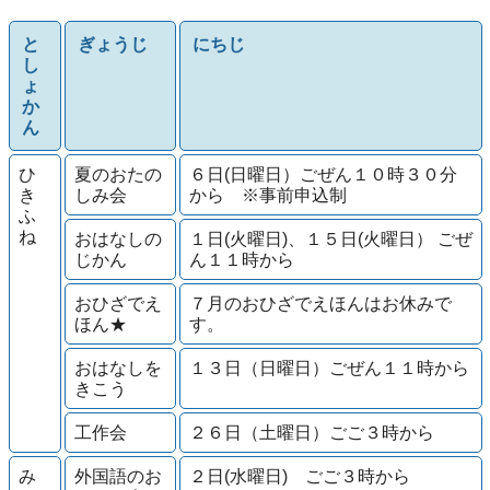
と
ぎょうじ
にちじ
し
ょ
か
ん
ひ
夏のおたの
６日(日曜日）ごぜん１０時３０分
き
しみ会
から ※事前申込制
ふ
ね
おはなしの
１日(火曜日)、１５日(火曜日） ごぜ
じかん
ん１１時から
おひざでえ
７月のおひざでえほんはお休みで
ほん★
す。
おはなしを
１３日（日曜日）ごぜん１１時から
きこう
工作会
２６日（土曜日）ごご３時から
み
外国語のお
２日(水曜日) ごご３時から