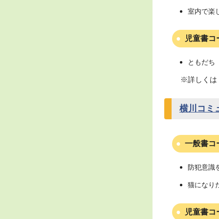
室内で楽
児童書コ
ともだち（
※詳しくは
横川コミ
一般書コ
防犯意識
猫になり
児童書コ