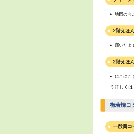
地図の向
2階えほ
届いたよ
2階えほ
にこにこ 
※詳しくは
梅若橋コ
一般書コ