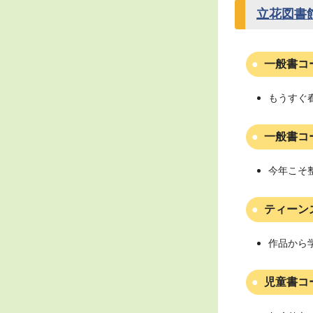
立花図書
一般書コ
もうすぐ春
一般書コ
今年こそ
ティーン
作品から
児童書コ