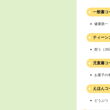
一般書コ
健康第一（
ティーン
想う（28
児童書コ
お菓子の
えほんコ
どうぶつ