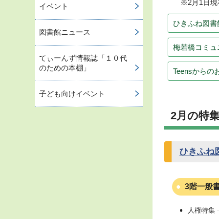
※2月1日
イベント
ひきふね図書
図書館ニュース
梅若橋コミュ
てぃーんず情報誌「１０代
のための本棚」
Teensから
子ども向けイベント
2月の特
ひきふね
3階一般
人権特集 