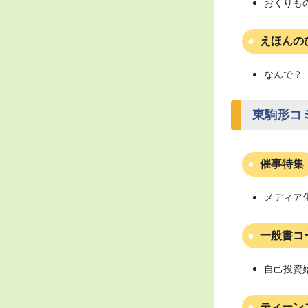
おくりも
えほんの
なんで？（
東駒形コ
催事特集
メディア
一般書コ
自己投資
ティーン