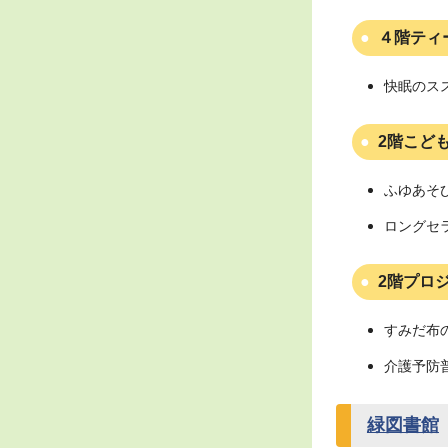
４階ティ
快眠のス
2階こど
ふゆあそび
ロングセ
2階プロ
すみだ布
介護予防
緑図書館