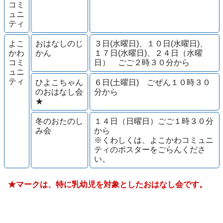
コミ
ュニ
ティ
よこ
おはなしのじ
３日(水曜日)、１０日(水曜日)、
かわ
かん
１７日(水曜日)、２４日（水曜
コミ
日） ごご２時３０分から
ュニ
ティ
ひよこちゃん
６日(土曜日) ごぜん１０時３０
のおはなし会
分から
★
冬のおたのし
１４日（日曜日）ごご１時３０分
み会
から
※くわしくは、よこかわコミュニ
ティのポスターをごらんくださ
い。
★マークは、特に乳幼児を対象としたおはなし会です。