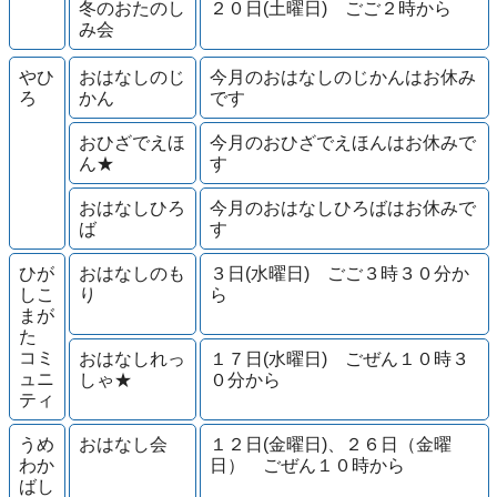
冬のおたのし
２０日(土曜日) ごご２時から
み会
やひ
おはなしのじ
今月のおはなしのじかんはお休み
ろ
かん
です
おひざでえほ
今月のおひざでえほんはお休みで
ん★
す
おはなしひろ
今月のおはなしひろばはお休みで
ば
す
ひが
おはなしのも
３日(水曜日) ごご３時３０分か
しこ
り
ら
まが
た
コミ
おはなしれっ
１７日(水曜日) ごぜん１０時３
ュニ
しゃ★
０分から
ティ
うめ
おはなし会
１２日(金曜日)、２６日（金曜
わか
日） ごぜん１０時から
ばし