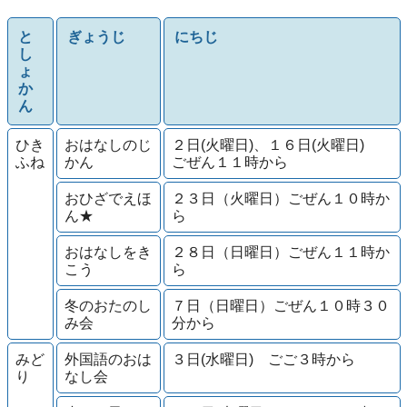
と
ぎょうじ
にちじ
し
ょ
か
ん
ひき
おはなしのじ
２日(火曜日)、１６日(火曜日)
ふね
かん
ごぜん１１時から
おひざでえほ
２３日（火曜日）ごぜん１０時か
ん★
ら
おはなしをき
２８日（日曜日）ごぜん１１時か
こう
ら
冬のおたのし
７日（日曜日）ごぜん１０時３０
み会
分から
みど
外国語のおは
３日(水曜日) ごご３時から
り
なし会