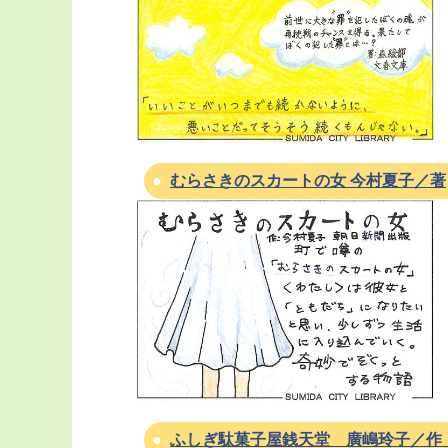
むらさきのスカートの女 今村夏子／著
ふしぎ駄菓子屋銭天堂 廣嶋玲子／作 j