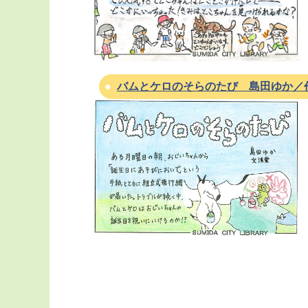
バムとケロのそらのたび 島田ゆか／