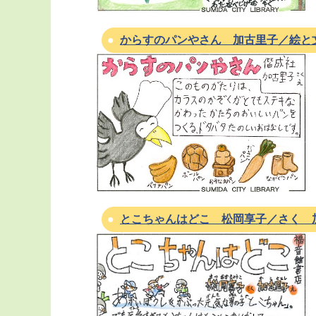
からすのパンやさん 加古里子／絵と
とこちゃんはどこ 松岡享子／さく 