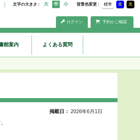
文字の大きさ
背景色変更
標準
青
黒
ログイン
予約かご確認
書館案内
よくある質問
掲載日
2026年6月1日
す。
。