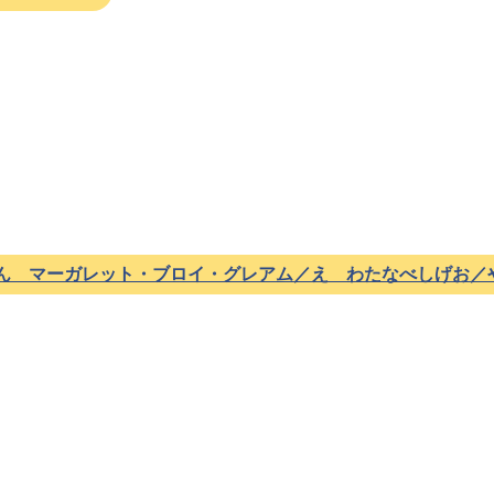
ん マーガレット・ブロイ・グレアム／え わたなべしげお／