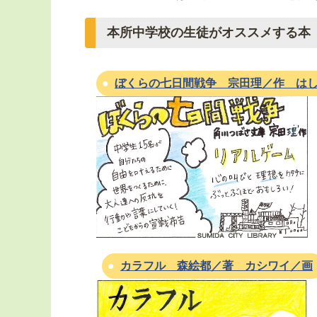
本所中学校の生徒がオススメする本
ぼくらの七日間戦争 宗田理／作 は
カラフル 森絵都／著 カシワイ／画