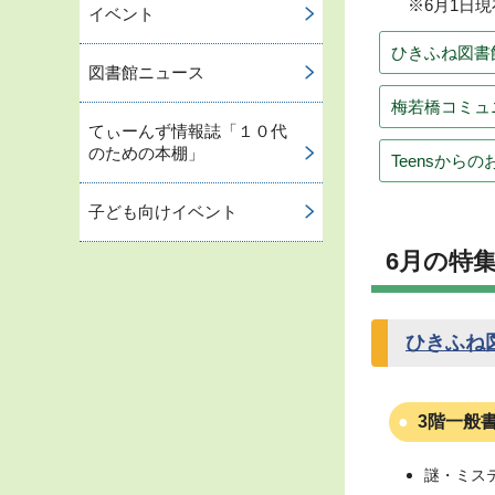
※6月1日
イベント
ひきふね図書
図書館ニュース
梅若橋コミュ
てぃーんず情報誌「１０代
のための本棚」
Teensから
子ども向けイベント
6月の特
ひきふね
3階一般
謎・ミス