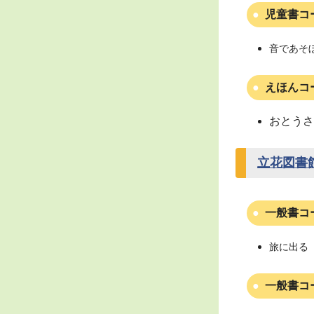
児童書コ
音であそ
えほんコ
おとうさ
立花図書
一般書コ
旅に出る（
一般書コ