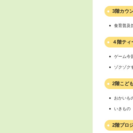
3階カウ
食育普及
４階ティ
ゲーム今
ゾクゾク
2階こど
おかいも
いきもの（
2階プロ