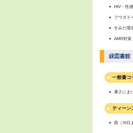
HIV・性
フウガド
すみだ環境
AMR対策
緑図書館
一般書コ
暑さにま
ティーン
雨（30日