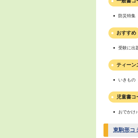
一般書コ
防災特集（
おすすめ
受験に出
ティーン
いきもの（
児童書コ
おでかけ♪
東駒形コ