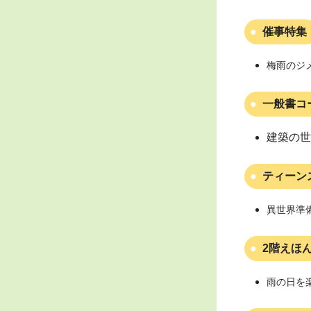
催事特集
梅雨のジ
一般書コ
建築の世
ティーン
異世界準備
2階えほ
雨の日を