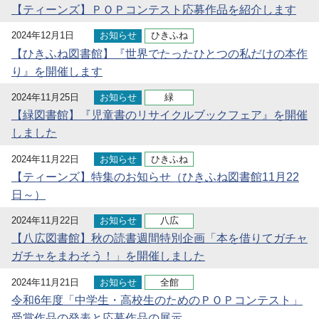
【ティーンズ】ＰＯＰコンテスト応募作品を紹介します
2024年12月1日
お知らせ
ひきふね
【ひきふね図書館】『世界でたったひとつの私だけの本作
り』を開催します
2024年11月25日
お知らせ
緑
【緑図書館】『児童書のリサイクルブックフェア』を開催
しました
2024年11月22日
お知らせ
ひきふね
【ティーンズ】特集のお知らせ（ひきふね図書館11月22
日～）
2024年11月22日
お知らせ
八広
【八広図書館】秋の読書週間特別企画「本を借りてガチャ
ガチャをまわそう！」を開催しました
2024年11月21日
お知らせ
全館
令和6年度「中学生・高校生のためのＰＯＰコンテスト」
受賞作品の発表と応募作品の展示