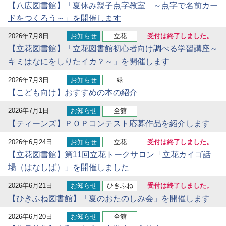
【八広図書館】「夏休み親子点字教室 ～点字で名前カー
ドをつくろう～」を開催します
2026年7月8日
お知らせ
立花
受付は終了しました。
【立花図書館】「立花図書館初心者向け調べる学習講座～
キミはなにをしりたイカ？～」を開催します
2026年7月3日
お知らせ
緑
【こども向け】おすすめの本の紹介
2026年7月1日
お知らせ
全館
【ティーンズ】ＰＯＰコンテスト応募作品を紹介します
2026年6月24日
お知らせ
立花
受付は終了しました。
【立花図書館】第11回立花トークサロン「立花カイゴ話
場（はなしば）」を開催しました
2026年6月21日
お知らせ
ひきふね
受付は終了しました。
【ひきふね図書館】「夏のおたのしみ会」を開催します
2026年6月20日
お知らせ
全館