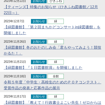
2023年12月22日
お知らせ
ひきふね
【ティーンズ】特集のお知らせ（ひきふね図書館／12月
22日～）
2023年12月7日
お知らせ
緑
【緑図書館】「第２回まちかどコンサートin緑図書館」を
開催しました
2023年11月26日
お知らせ
緑
【緑図書館】冬のおたのしみ会「君もやってみよう！競技
かるた！」
2023年11月21日
お知らせ
緑
【緑図書館】『１日図書館員』を開催しました
2023年11月18日
お知らせ
全館
令和５年度「中学生・高校生のためのＰＯＰコンテスト」
受賞作品の発表と応募作品の展示
2023年11月17日
お知らせ
緑
【緑図書館】「教えて！行政書士よこい先生！ゼロからは