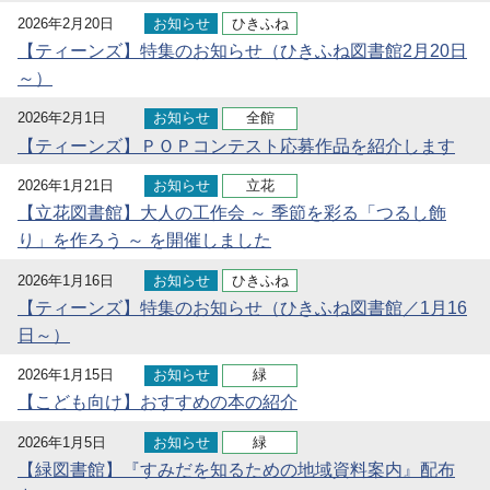
2026年2月20日
お知らせ
ひきふね
【ティーンズ】特集のお知らせ（ひきふね図書館2月20日
～）
2026年2月1日
お知らせ
全館
【ティーンズ】ＰＯＰコンテスト応募作品を紹介します
2026年1月21日
お知らせ
立花
【立花図書館】大人の工作会 ～ 季節を彩る「つるし飾
り」を作ろう ～ を開催しました
2026年1月16日
お知らせ
ひきふね
【ティーンズ】特集のお知らせ（ひきふね図書館／1月16
日～）
2026年1月15日
お知らせ
緑
【こども向け】おすすめの本の紹介
2026年1月5日
お知らせ
緑
【緑図書館】『すみだを知るための地域資料案内』配布