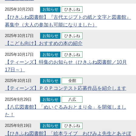
2025年10月23日
お知らせ
ひきふね
【ひきふね図書館】『古代エジプトの紙と文字と図書館』
募集中（大人の参加も可能になりました）
2025年10月17日
お知らせ
ひきふね
【こども向け】おすすめの本の紹介
2025年10月17日
お知らせ
ひきふね
【ティーンズ】特集のお知らせ（ひきふね図書館／10月
17日～）
2025年10月1日
お知らせ
全館
【ティーンズ】ＰＯＰコンテスト応募作品を紹介します
2025年9月29日
お知らせ
八広
【八広図書館】「ぬいぐるみおとまり会」を開催しまし
た！
2025年9月19日
お知らせ
ひきふね
【ひきふね図書館】「絵本ライブ わびみよ先生とあそぼ