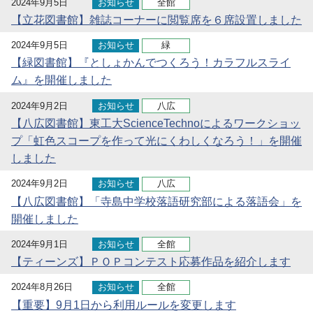
2024年9月5日
お知らせ
全館
【立花図書館】雑誌コーナーに閲覧席を６席設置しました
2024年9月5日
お知らせ
緑
【緑図書館】『としょかんでつくろう！カラフルスライ
ム』を開催しました
2024年9月2日
お知らせ
八広
【八広図書館】東工大ScienceTechnoによるワークショッ
プ「虹色スコープを作って光にくわしくなろう！」を開催
しました
2024年9月2日
お知らせ
八広
【八広図書館】「寺島中学校落語研究部による落語会」を
開催しました
2024年9月1日
お知らせ
全館
【ティーンズ】ＰＯＰコンテスト応募作品を紹介します
2024年8月26日
お知らせ
全館
【重要】9月1日から利用ルールを変更します