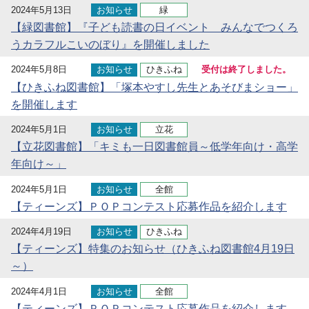
2024年5月13日
お知らせ
緑
【緑図書館】『子ども読書の日イベント みんなでつくろ
うカラフルこいのぼり』を開催しました
2024年5月8日
お知らせ
ひきふね
受付は終了しました。
【ひきふね図書館】「塚本やすし先生とあそびまショー」
を開催します
2024年5月1日
お知らせ
立花
【立花図書館】「キミも一日図書館員～低学年向け・高学
年向け～」
2024年5月1日
お知らせ
全館
【ティーンズ】ＰＯＰコンテスト応募作品を紹介します
2024年4月19日
お知らせ
ひきふね
【ティーンズ】特集のお知らせ（ひきふね図書館4月19日
～）
2024年4月1日
お知らせ
全館
【ティーンズ】ＰＯＰコンテスト応募作品を紹介します