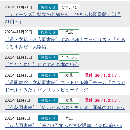
2025年11月21日
お知らせ
ひきふね
【ティーンズ】特集のお知らせ（ひきふね図書館／11月
21日～）
2025年11月20日
お知らせ
八広
【緑・立花・八広図書館】すみだ郷土ブックリスト『ぐる
ぐるすみだ・人物編』
2025年11月15日
お知らせ
ひきふね
【こども向け】おすすめの本の紹介
2025年11月13日
お知らせ
立花
受付は終了しました。
【緑図書館・立花図書館】フットサル地元チーム「フウガ
ドールすみだ」パブリックビューイング
2025年11月7日
お知らせ
立花
受付は終了しました。
【立花図書館】「ぬいぐるみおとまり会」開催のおしらせ
2025年11月6日
お知らせ
八広
【八広図書館】「第213回すみだ文化講座 500年前から