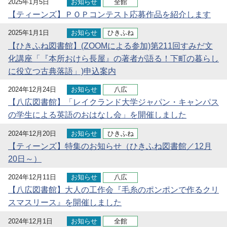
2025年1月5日
お知らせ
全館
【ティーンズ】ＰＯＰコンテスト応募作品を紹介します
2025年1月1日
お知らせ
ひきふね
【ひきふね図書館】(ZOOMによる参加)第211回すみだ文
化講座「『本所おけら長屋』の著者が語る！下町の暮らし
に役立つ古典落語」)申込案内
2024年12月24日
お知らせ
八広
【八広図書館】「レイクランド大学ジャパン・キャンパス
の学生による英語のおはなし会」を開催しました
2024年12月20日
お知らせ
ひきふね
【ティーンズ】特集のお知らせ（ひきふね図書館／12月
20日～）
2024年12月11日
お知らせ
八広
【八広図書館】大人の工作会『毛糸のポンポンで作るクリ
スマスリース』を開催しました
2024年12月1日
お知らせ
全館