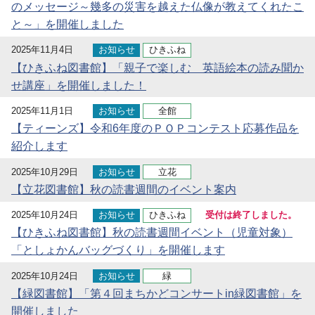
のメッセージ～幾多の災害を越えた仏像が教えてくれたこ
と～」を開催しました
2025年11月4日
お知らせ
ひきふね
【ひきふね図書館】「親子で楽しむ 英語絵本の読み聞か
せ講座」を開催しました！
2025年11月1日
お知らせ
全館
【ティーンズ】令和6年度のＰＯＰコンテスト応募作品を
紹介します
2025年10月29日
お知らせ
立花
【立花図書館】秋の読書週間のイベント案内
2025年10月24日
お知らせ
ひきふね
受付は終了しました。
【ひきふね図書館】秋の読書週間イベント（児童対象）
「としょかんバッグづくり」を開催します
2025年10月24日
お知らせ
緑
【緑図書館】「第４回まちかどコンサートin緑図書館」を
開催しました