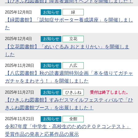
【ひきふね図書館】障害者週間イベントを開催しました！
2025年12月8日
お知らせ
緑
【緑図書館】「認知症サポーター養成講座」を開催しまし
た
2025年12月4日
お知らせ
立花
【立花図書館】「ぬいぐるみ おとまりかい」を開催しま
した
2025年11月28日
お知らせ
八広
【八広図書館】秋の読書週間特別企画「本を借りてガチャ
ガチャをまわそう！」を開催しました
2025年11月27日
お知らせ
ひきふね
受付は終了しました。
【ひきふね図書館】すみだスマイルフェスティバルで「ひ
きふね図書館ブース」を出展しました！
2025年11月21日
お知らせ
全館
令和7年度「中学生・高校生のためのＰＯＰコンテスト」
受賞作品の発表と応募作品の展示