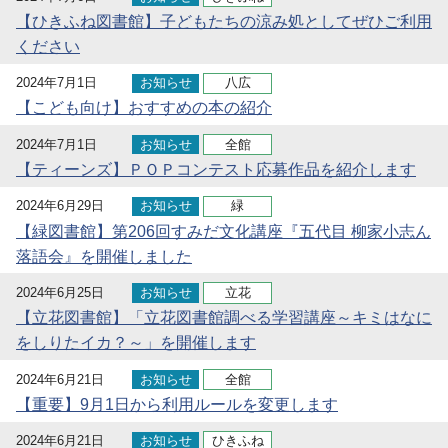
【ひきふね図書館】子どもたちの涼み処としてぜひご利用
ください
2024年7月1日
お知らせ
八広
【こども向け】おすすめの本の紹介
2024年7月1日
お知らせ
全館
【ティーンズ】ＰＯＰコンテスト応募作品を紹介します
2024年6月29日
お知らせ
緑
【緑図書館】第206回すみだ文化講座『五代目 柳家小志ん
落語会』を開催しました
2024年6月25日
お知らせ
立花
【立花図書館】「立花図書館調べる学習講座～キミはなに
をしりたイカ？～」を開催します
2024年6月21日
お知らせ
全館
【重要】9月1日から利用ルールを変更します
2024年6月21日
お知らせ
ひきふね