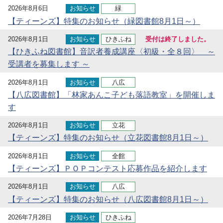
2026年8月6日
お知らせ
緑
【ティーンズ】特集のお知らせ（緑図書館8月1日～）
2026年8月1日
お知らせ
ひきふね
受付は終了しました。
【ひきふね図書館】音訳者養成講座〈初級・全８回〉 ～
受講者を募集します ～
2026年8月1日
お知らせ
八広
【八広図書館】「林家あんこ子ども落語教室」を開催しま
す
2026年8月1日
お知らせ
立花
【ティーンズ】特集のお知らせ（立花図書館8月1日～）
2026年8月1日
お知らせ
全館
【ティーンズ】ＰＯＰコンテスト応募作品を紹介します
2026年8月1日
お知らせ
八広
【ティーンズ】特集のお知らせ（八広図書館8月1日～）
2026年7月28日
お知らせ
ひきふね