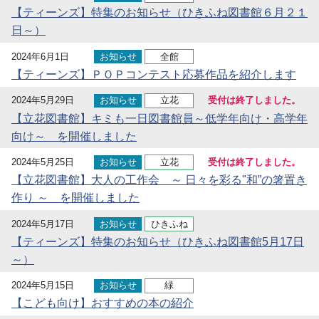
【ティーンズ】特集のお知らせ（ひきふね図書館６月２１
日～）
2024年6月1日
お知らせ
全館
【ティーンズ】ＰＯＰコンテスト応募作品を紹介します
2024年5月29日
お知らせ
立花
受付は終了しました。
【立花図書館】キミも一日図書館員～低学年向け・高学年
向け～ を開催しました
2024年5月25日
お知らせ
立花
受付は終了しました。
【立花図書館】大人の工作会 ～ 日々を彩る"和”の箸置き
作り ～ を開催しました
2024年5月17日
お知らせ
ひきふね
【ティーンズ】特集のお知らせ（ひきふね図書館5月17日
～）
2024年5月15日
お知らせ
緑
【こども向け】おすすめの本の紹介