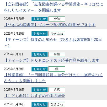
【立花図書館】「立花図書館調べる学習講座～キミはなに
をしりたイカ？～」を開催します
2025年6月20日
お知らせ
全館
【ひきふね図書館】グループ学習室の利用ができます
2025年6月20日
お知らせ
ひきふね
【ティーンズ】特集のお知らせ（ひきふね図書館6月20日
～）
2025年6月1日
お知らせ
全館
【ティーンズ】ＰＯＰコンテスト応募作品を紹介します
2025年5月29日
お知らせ
緑
【緑図書館】『一日図書館員～自分だけのミニ展示をつく
ろう～』を開催しました
2025年5月16日
お知らせ
八広
【こども向け】おすすめの本の紹介
2025年5月16日
お知らせ
ひきふね