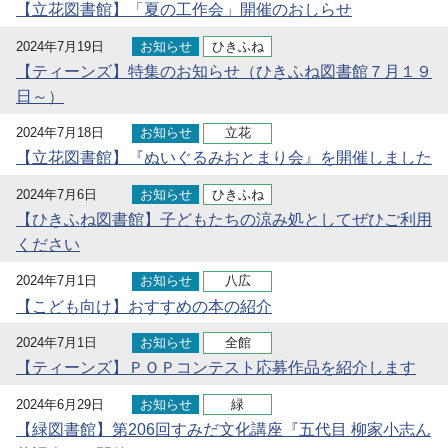
【立花図書館】「夏の工作会」開催のおしらせ
2024年7月19日
お知らせ
ひきふね
【ティーンズ】特集のお知らせ（ひきふね図書館７月１９
日～）
2024年7月18日
お知らせ
立花
【立花図書館】『ぬいぐるみおとまり会』を開催しました
2024年7月6日
お知らせ
ひきふね
【ひきふね図書館】子どもたちの涼み処としてぜひご利用
ください
2024年7月1日
お知らせ
八広
【こども向け】おすすめの本の紹介
2024年7月1日
お知らせ
全館
【ティーンズ】ＰＯＰコンテスト応募作品を紹介します
2024年6月29日
お知らせ
緑
【緑図書館】第206回すみだ文化講座『五代目 柳家小志ん