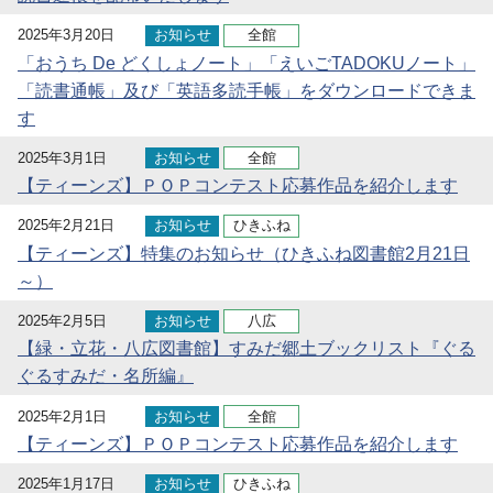
2025年3月20日
お知らせ
全館
「おうち De どくしょノート」「えいごTADOKUノート」
「読書通帳」及び「英語多読手帳」をダウンロードできま
す
2025年3月1日
お知らせ
全館
【ティーンズ】ＰＯＰコンテスト応募作品を紹介します
2025年2月21日
お知らせ
ひきふね
【ティーンズ】特集のお知らせ（ひきふね図書館2月21日
～）
2025年2月5日
お知らせ
八広
【緑・立花・八広図書館】すみだ郷土ブックリスト『ぐる
ぐるすみだ・名所編』
2025年2月1日
お知らせ
全館
【ティーンズ】ＰＯＰコンテスト応募作品を紹介します
2025年1月17日
お知らせ
ひきふね