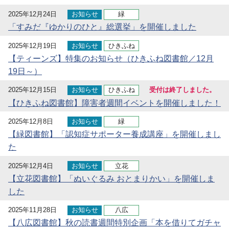
2025年12月24日
お知らせ
緑
「すみだ『ゆかりのひと』総選挙」を開催しました
2025年12月19日
お知らせ
ひきふね
【ティーンズ】特集のお知らせ（ひきふね図書館／12月
19日～）
2025年12月15日
お知らせ
ひきふね
受付は終了しました。
【ひきふね図書館】障害者週間イベントを開催しました！
2025年12月8日
お知らせ
緑
【緑図書館】「認知症サポーター養成講座」を開催しまし
た
2025年12月4日
お知らせ
立花
【立花図書館】「ぬいぐるみ おとまりかい」を開催しま
した
2025年11月28日
お知らせ
八広
【八広図書館】秋の読書週間特別企画「本を借りてガチャ