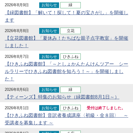
2026年8月9日
お知らせ
緑
【緑図書館】「解いて！探して！夏の宝さがし」を開催し
ます
2026年8月8日
お知らせ
立花
【立花図書館】「夏休み！たちばな親子点字教室」を開催
しました！
2026年8月7日
お知らせ
ひきふね
【ひきふね図書館】「～としょかんたんけんツアー シー
ルラリーでひきふね図書館を知ろう！～」を開催しまし
た！
2026年8月6日
お知らせ
緑
【ティーンズ】特集のお知らせ（緑図書館8月1日～）
2026年8月1日
お知らせ
ひきふね
受付は終了しました。
【ひきふね図書館】音訳者養成講座〈初級・全８回〉 ～
受講者を募集します ～