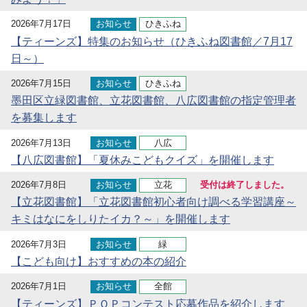
2026年7月17日
お知らせ
ひきふね
【ティーンズ】特集のお知らせ（ひきふね図書館／7月17
日～）
2026年7月15日
お知らせ
ひきふね
墨田区立緑図書館、立花図書館、八広図書館の指定管理者
を募集します
2026年7月13日
お知らせ
八広
【八広図書館】「夏休みこどもクイズ」を開催します
2026年7月8日
お知らせ
立花
受付は終了しました。
【立花図書館】「立花図書館初心者向け調べる学習講座～
キミはなにをしりたイカ？～」を開催します
2026年7月3日
お知らせ
緑
【こども向け】おすすめの本の紹介
2026年7月1日
お知らせ
全館
【ティーンズ】ＰＯＰコンテスト応募作品を紹介します