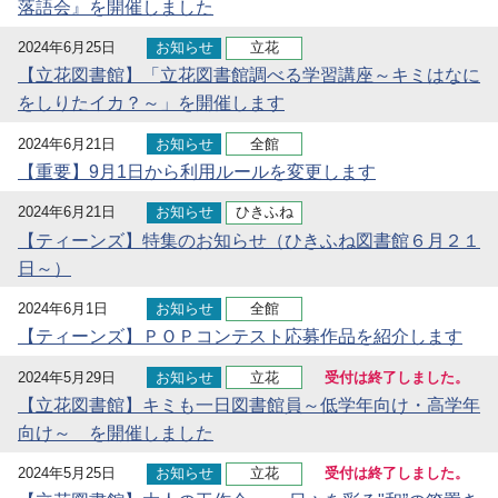
落語会』を開催しました
2024年6月25日
お知らせ
立花
【立花図書館】「立花図書館調べる学習講座～キミはなに
をしりたイカ？～」を開催します
2024年6月21日
お知らせ
全館
【重要】9月1日から利用ルールを変更します
2024年6月21日
お知らせ
ひきふね
【ティーンズ】特集のお知らせ（ひきふね図書館６月２１
日～）
2024年6月1日
お知らせ
全館
【ティーンズ】ＰＯＰコンテスト応募作品を紹介します
2024年5月29日
お知らせ
立花
受付は終了しました。
【立花図書館】キミも一日図書館員～低学年向け・高学年
向け～ を開催しました
2024年5月25日
お知らせ
立花
受付は終了しました。