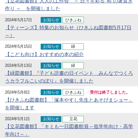
【立花図書館】大人の工作会 ～ 日々を彩る"和”の箸置き
作り ～ を開催しました
2024年5月17日
お知らせ
ひきふね
【ティーンズ】特集のお知らせ（ひきふね図書館5月17日
～）
2024年5月15日
お知らせ
緑
【こども向け】おすすめの本の紹介
2024年5月13日
お知らせ
緑
【緑図書館】『子ども読書の日イベント みんなでつくろ
うカラフルこいのぼり』を開催しました
2024年5月8日
お知らせ
ひきふね
受付は終了しました。
【ひきふね図書館】「塚本やすし先生とあそびまショー」
を開催します
2024年5月1日
お知らせ
立花
【立花図書館】「キミも一日図書館員～低学年向け・高学
年向け～」