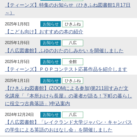
【ティーンズ】特集のお知らせ（ひきふね図書館1月17日
～）
2025年1月8日
お知らせ
ひきふね
【こども向け】おすすめの本の紹介
2025年1月6日
お知らせ
八広
【八広図書館】ふゆのおたのしみかい を開催しました
2025年1月5日
お知らせ
全館
【ティーンズ】ＰＯＰコンテスト応募作品を紹介します
2025年1月1日
お知らせ
ひきふね
【ひきふね図書館】(ZOOMによる参加)第211回すみだ文
化講座「『本所おけら長屋』の著者が語る！下町の暮らし
に役立つ古典落語」)申込案内
2024年12月24日
お知らせ
八広
【八広図書館】「レイクランド大学ジャパン・キャンパス
の学生による英語のおはなし会」を開催しました