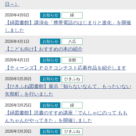
日～）
2026年4月6日
お知らせ
緑
【緑図書館】講演会「携帯電話のはじまりと進化」を開催
しました
2026年4月1日
お知らせ
八広
【こども向け】おすすめの本の紹介
2026年4月1日
お知らせ
全館
【ティーンズ】ＰＯＰコンテスト応募作品を紹介します
2026年3月26日
お知らせ
ひきふね
【ひきふね図書館】展示「知らないなんて、もったいない
矢祭町」を行いました
2026年3月25日
お知らせ
緑
【緑図書館】読書のすすめ講座「でんしゃにのって もも
んちゃんがやってきた」を開催しました
2026年3月20日
お知らせ
ひきふね