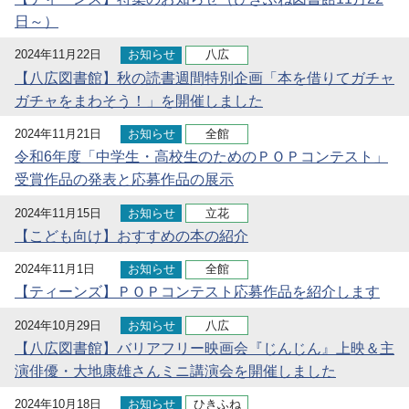
日～）
2024年11月22日
お知らせ
八広
【八広図書館】秋の読書週間特別企画「本を借りてガチャ
ガチャをまわそう！」を開催しました
2024年11月21日
お知らせ
全館
令和6年度「中学生・高校生のためのＰＯＰコンテスト」
受賞作品の発表と応募作品の展示
2024年11月15日
お知らせ
立花
【こども向け】おすすめの本の紹介
2024年11月1日
お知らせ
全館
【ティーンズ】ＰＯＰコンテスト応募作品を紹介します
2024年10月29日
お知らせ
八広
【八広図書館】バリアフリー映画会『じんじん』上映＆主
演俳優・大地康雄さんミニ講演会を開催しました
2024年10月18日
お知らせ
ひきふね