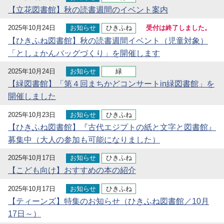
【立花図書館】秋の読書週間のイベント案内
2025年10月24日
お知らせ
ひきふね
受付は終了しました。
【ひきふね図書館】秋の読書週間イベント（児童対象）
「としょかんバッグづくり」を開催します
2025年10月24日
お知らせ
緑
【緑図書館】「第４回まちかどコンサートin緑図書館」を
開催しました
2025年10月23日
お知らせ
ひきふね
【ひきふね図書館】『古代エジプトの紙と文字と図書館』
募集中（大人の参加も可能になりました）
2025年10月17日
お知らせ
ひきふね
【こども向け】おすすめの本の紹介
2025年10月17日
お知らせ
ひきふね
【ティーンズ】特集のお知らせ（ひきふね図書館／10月
17日～）