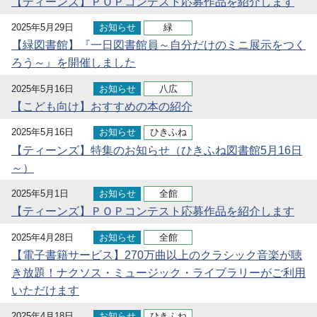
【ティーンズ】ＰＯＰコンテスト応募作品を紹介します
2025年5月29日
お知らせ
緑
【緑図書館】『一日図書館員～自分だけのミニ展示をつく
ろう～』を開催しました
2025年5月16日
お知らせ
八広
【こども向け】おすすめの本の紹介
2025年5月16日
お知らせ
ひきふね
【ティーンズ】特集のお知らせ（ひきふね図書館5月16日
～）
2025年5月1日
お知らせ
全館
【ティーンズ】ＰＯＰコンテスト応募作品を紹介します
2025年4月28日
お知らせ
全館
【電子書籍サービス】270万曲以上のクラシック音楽が聴
き放題！ナクソス・ミュージック・ライブラリーがご利用
いただけます
2025年4月18日
お知らせ
ひきふね