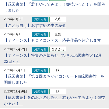
【緑図書館】『君もやってみよう！競技かるた！』を開催
しました
2024年1月5日
お知らせ
八広
【こども向け】おすすめの本の紹介
2024年1月1日
お知らせ
全館
【ティーンズ】ＰＯＰコンテスト応募作品を紹介します
2023年12月22日
お知らせ
ひきふね
【ティーンズ】特集のお知らせ（ひきふね図書館／12月
22日～）
2023年12月7日
お知らせ
緑
【緑図書館】「第２回まちかどコンサートin緑図書館」を
開催しました
2023年11月26日
お知らせ
緑
【緑図書館】冬のおたのしみ会「君もやってみよう！競技
かるた！」