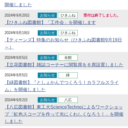
開催しました
2024年9月20日
お知らせ
ひきふね
受付は終了しました。
【ひきふね図書館】「工作会」を開催します
2024年9月19日
お知らせ
ひきふね
【ティーンズ】特集のお知らせ（ひきふね図書館9月19日
～）
2024年9月5日
お知らせ
全館
【立花図書館】雑誌コーナーに閲覧席を６席設置しました
2024年9月5日
お知らせ
緑
【緑図書館】『としょかんでつくろう！カラフルスライ
ム』を開催しました
2024年9月2日
お知らせ
八広
【八広図書館】東工大ScienceTechnoによるワークショッ
プ「虹色スコープを作って光にくわしくなろう！」を開催
しました