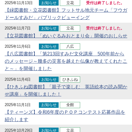
2025年11月13日
お知らせ
立花
受付は終了しました。
【緑図書館・立花図書館】フットサル地元チーム「フウガ
ドールすみだ」パブリックビューイング
2025年11月7日
お知らせ
立花
受付は終了しました。
【立花図書館】「ぬいぐるみおとまり会」開催のおしらせ
2025年11月6日
お知らせ
八広
【八広図書館】「第213回すみだ文化講座 500年前から
のメッセージ～幾多の災害を越えた仏像が教えてくれたこ
と～」を開催しました
2025年11月4日
お知らせ
ひきふね
【ひきふね図書館】「親子で楽しむ 英語絵本の読み聞か
せ講座」を開催しました！
2025年11月1日
お知らせ
全館
【ティーンズ】令和6年度のＰＯＰコンテスト応募作品を
紹介します
2025年10月29日
お知らせ
立花