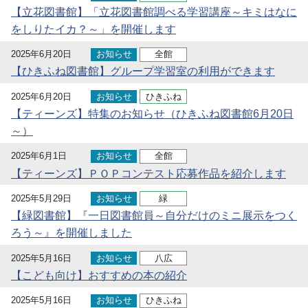
【立花図書館】「立花図書館調べる学習講座～キミはなに
をしりたイカ？～」を開催します
2025年6月20日
お知らせ
全館
【ひきふね図書館】グループ学習室の利用ができます
2025年6月20日
お知らせ
ひきふね
【ティーンズ】特集のお知らせ（ひきふね図書館6月20日
～）
2025年6月1日
お知らせ
全館
【ティーンズ】ＰＯＰコンテスト応募作品を紹介します
2025年5月29日
お知らせ
緑
【緑図書館】『一日図書館員～自分だけのミニ展示をつく
ろう～』を開催しました
2025年5月16日
お知らせ
八広
【こども向け】おすすめの本の紹介
2025年5月16日
お知らせ
ひきふね