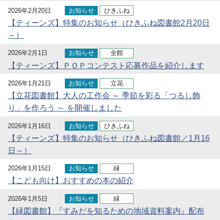
2026年2月20日
お知らせ
ひきふね
【ティーンズ】特集のお知らせ（ひきふね図書館2月20日
～）
2026年2月1日
お知らせ
全館
【ティーンズ】ＰＯＰコンテスト応募作品を紹介します
2026年1月21日
お知らせ
立花
【立花図書館】大人の工作会 ～ 季節を彩る「つるし飾
り」を作ろう ～ を開催しました
2026年1月16日
お知らせ
ひきふね
【ティーンズ】特集のお知らせ（ひきふね図書館／1月16
日～）
2026年1月15日
お知らせ
緑
【こども向け】おすすめの本の紹介
2026年1月5日
お知らせ
緑
【緑図書館】『すみだを知るための地域資料案内』配布