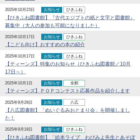
2025年10月23日
お知らせ
ひきふね
【ひきふね図書館】『古代エジプトの紙と文字と図書館』
募集中（大人の参加も可能になりました）
2025年10月17日
お知らせ
ひきふね
【こども向け】おすすめの本の紹介
2025年10月17日
お知らせ
ひきふね
【ティーンズ】特集のお知らせ（ひきふね図書館／10月
17日～）
2025年10月1日
お知らせ
全館
【ティーンズ】ＰＯＰコンテスト応募作品を紹介します
2025年9月29日
お知らせ
八広
【八広図書館】「ぬいぐるみおとまり会」を開催しまし
た！
2025年9月19日
お知らせ
ひきふね
【ひきふね図書館】「絵本ライブ わびみよ先生とあそぼ