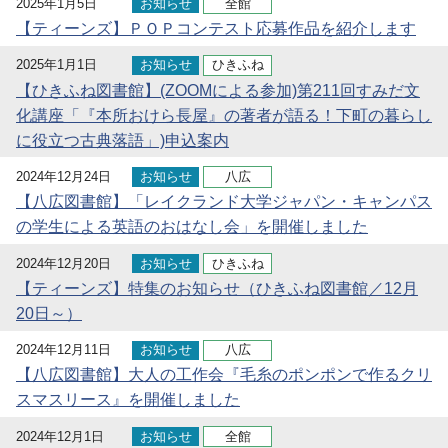
2025年1月5日
お知らせ
全館
【ティーンズ】ＰＯＰコンテスト応募作品を紹介します
2025年1月1日
お知らせ
ひきふね
【ひきふね図書館】(ZOOMによる参加)第211回すみだ文
化講座「『本所おけら長屋』の著者が語る！下町の暮らし
に役立つ古典落語」)申込案内
2024年12月24日
お知らせ
八広
【八広図書館】「レイクランド大学ジャパン・キャンパス
の学生による英語のおはなし会」を開催しました
2024年12月20日
お知らせ
ひきふね
【ティーンズ】特集のお知らせ（ひきふね図書館／12月
20日～）
2024年12月11日
お知らせ
八広
【八広図書館】大人の工作会『毛糸のポンポンで作るクリ
スマスリース』を開催しました
2024年12月1日
お知らせ
全館