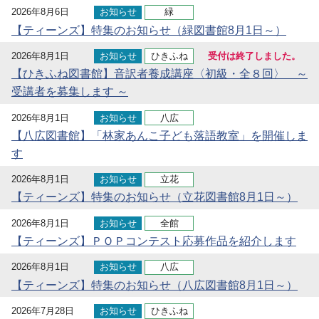
2026年8月6日
お知らせ
緑
【ティーンズ】特集のお知らせ（緑図書館8月1日～）
2026年8月1日
お知らせ
ひきふね
受付は終了しました。
【ひきふね図書館】音訳者養成講座〈初級・全８回〉 ～
受講者を募集します ～
2026年8月1日
お知らせ
八広
【八広図書館】「林家あんこ子ども落語教室」を開催しま
す
2026年8月1日
お知らせ
立花
【ティーンズ】特集のお知らせ（立花図書館8月1日～）
2026年8月1日
お知らせ
全館
【ティーンズ】ＰＯＰコンテスト応募作品を紹介します
2026年8月1日
お知らせ
八広
【ティーンズ】特集のお知らせ（八広図書館8月1日～）
2026年7月28日
お知らせ
ひきふね