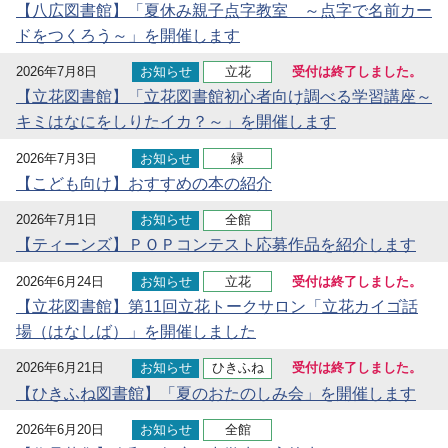
【八広図書館】「夏休み親子点字教室 ～点字で名前カー
ドをつくろう～」を開催します
2026年7月8日
お知らせ
立花
受付は終了しました。
【立花図書館】「立花図書館初心者向け調べる学習講座～
キミはなにをしりたイカ？～」を開催します
2026年7月3日
お知らせ
緑
【こども向け】おすすめの本の紹介
2026年7月1日
お知らせ
全館
【ティーンズ】ＰＯＰコンテスト応募作品を紹介します
2026年6月24日
お知らせ
立花
受付は終了しました。
【立花図書館】第11回立花トークサロン「立花カイゴ話
場（はなしば）」を開催しました
2026年6月21日
お知らせ
ひきふね
受付は終了しました。
【ひきふね図書館】「夏のおたのしみ会」を開催します
2026年6月20日
お知らせ
全館