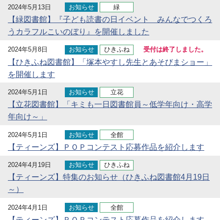
2024年5月13日
お知らせ
緑
【緑図書館】『子ども読書の日イベント みんなでつくろ
うカラフルこいのぼり』を開催しました
2024年5月8日
お知らせ
ひきふね
受付は終了しました。
【ひきふね図書館】「塚本やすし先生とあそびまショー」
を開催します
2024年5月1日
お知らせ
立花
【立花図書館】「キミも一日図書館員～低学年向け・高学
年向け～」
2024年5月1日
お知らせ
全館
【ティーンズ】ＰＯＰコンテスト応募作品を紹介します
2024年4月19日
お知らせ
ひきふね
【ティーンズ】特集のお知らせ（ひきふね図書館4月19日
～）
2024年4月1日
お知らせ
全館
【ティーンズ】ＰＯＰコンテスト応募作品を紹介します