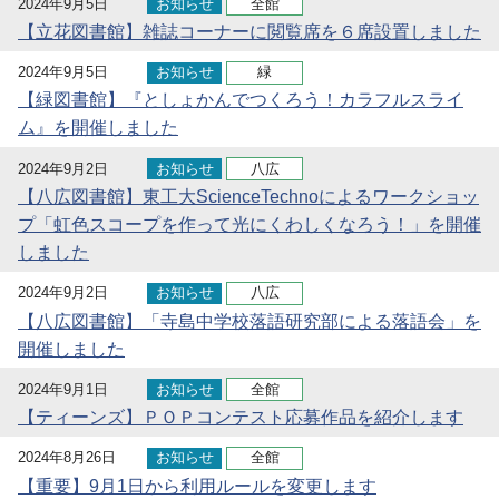
2024年9月5日
お知らせ
全館
【立花図書館】雑誌コーナーに閲覧席を６席設置しました
2024年9月5日
お知らせ
緑
【緑図書館】『としょかんでつくろう！カラフルスライ
ム』を開催しました
2024年9月2日
お知らせ
八広
【八広図書館】東工大ScienceTechnoによるワークショッ
プ「虹色スコープを作って光にくわしくなろう！」を開催
しました
2024年9月2日
お知らせ
八広
【八広図書館】「寺島中学校落語研究部による落語会」を
開催しました
2024年9月1日
お知らせ
全館
【ティーンズ】ＰＯＰコンテスト応募作品を紹介します
2024年8月26日
お知らせ
全館
【重要】9月1日から利用ルールを変更します