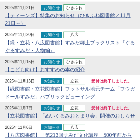
2025年11月21日
お知らせ
ひきふね
【ティーンズ】特集のお知らせ（ひきふね図書館／11月
21日～）
2025年11月20日
お知らせ
八広
【緑・立花・八広図書館】すみだ郷土ブックリスト『ぐる
ぐるすみだ・人物編』
2025年11月15日
お知らせ
ひきふね
【こども向け】おすすめの本の紹介
2025年11月13日
お知らせ
立花
受付は終了しました。
【緑図書館・立花図書館】フットサル地元チーム「フウガ
ドールすみだ」パブリックビューイング
2025年11月7日
お知らせ
立花
受付は終了しました。
【立花図書館】「ぬいぐるみおとまり会」開催のおしらせ
2025年11月6日
お知らせ
八広
【八広図書館】「第213回すみだ文化講座 500年前から