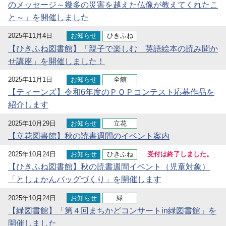
のメッセージ～幾多の災害を越えた仏像が教えてくれたこ
と～」を開催しました
2025年11月4日
お知らせ
ひきふね
【ひきふね図書館】「親子で楽しむ 英語絵本の読み聞か
せ講座」を開催しました！
2025年11月1日
お知らせ
全館
【ティーンズ】令和6年度のＰＯＰコンテスト応募作品を
紹介します
2025年10月29日
お知らせ
立花
【立花図書館】秋の読書週間のイベント案内
2025年10月24日
お知らせ
ひきふね
受付は終了しました。
【ひきふね図書館】秋の読書週間イベント（児童対象）
「としょかんバッグづくり」を開催します
2025年10月24日
お知らせ
緑
【緑図書館】「第４回まちかどコンサートin緑図書館」を
開催しました