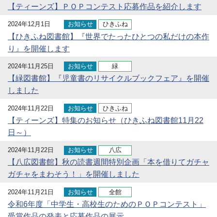
【ティーンズ】ＰＯＰコンテスト応募作品を紹介します
2024年12月1日
お知らせ
ひきふね
【ひきふね図書館】『世界でたったひとつの私だけの本作
り』を開催します
2024年11月25日
お知らせ
緑
【緑図書館】『児童書のリサイクルブックフェア』を開催
しました
2024年11月22日
お知らせ
ひきふね
【ティーンズ】特集のお知らせ（ひきふね図書館11月22
日～）
2024年11月22日
お知らせ
八広
【八広図書館】秋の読書週間特別企画「本を借りてガチャ
ガチャをまわそう！」を開催しました
2024年11月21日
お知らせ
全館
令和6年度「中学生・高校生のためのＰＯＰコンテスト」
受賞作品の発表と応募作品の展示