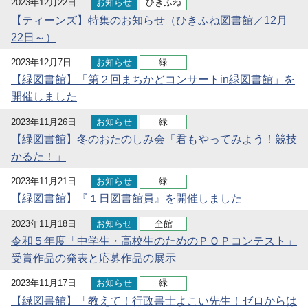
2023年12月22日
お知らせ
ひきふね
【ティーンズ】特集のお知らせ（ひきふね図書館／12月
22日～）
2023年12月7日
お知らせ
緑
【緑図書館】「第２回まちかどコンサートin緑図書館」を
開催しました
2023年11月26日
お知らせ
緑
【緑図書館】冬のおたのしみ会「君もやってみよう！競技
かるた！」
2023年11月21日
お知らせ
緑
【緑図書館】『１日図書館員』を開催しました
2023年11月18日
お知らせ
全館
令和５年度「中学生・高校生のためのＰＯＰコンテスト」
受賞作品の発表と応募作品の展示
2023年11月17日
お知らせ
緑
【緑図書館】「教えて！行政書士よこい先生！ゼロからは