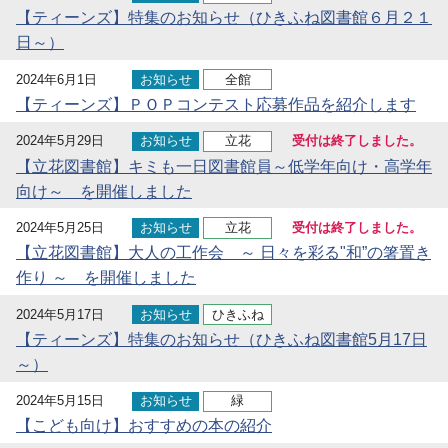
【ティーンズ】特集のお知らせ（ひきふね図書館６月２１
日～）
2024年6月1日
お知らせ
全館
【ティーンズ】ＰＯＰコンテスト応募作品を紹介します
2024年5月29日
お知らせ
立花
受付は終了しました。
【立花図書館】キミも一日図書館員～低学年向け・高学年
向け～ を開催しました
2024年5月25日
お知らせ
立花
受付は終了しました。
【立花図書館】大人の工作会 ～ 日々を彩る"和”の箸置き
作り ～ を開催しました
2024年5月17日
お知らせ
ひきふね
【ティーンズ】特集のお知らせ（ひきふね図書館5月17日
～）
2024年5月15日
お知らせ
緑
【こども向け】おすすめの本の紹介