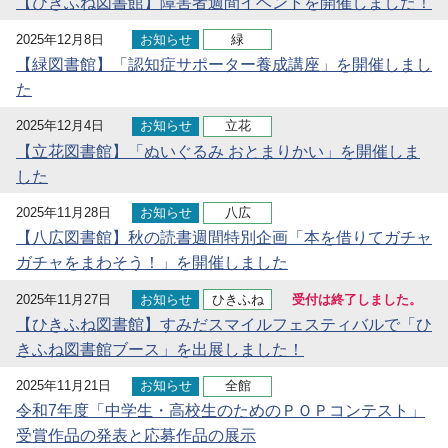
【ひきふね図書館】障害者週間イベントを開催しました！
2025年12月8日
お知らせ
緑
【緑図書館】「認知症サポーター養成講座」を開催しまし
た
2025年12月4日
お知らせ
立花
【立花図書館】「ぬいぐるみ おとまりかい」を開催しま
した
2025年11月28日
お知らせ
八広
【八広図書館】秋の読書週間特別企画「本を借りてガチャ
ガチャをまわそう！」を開催しました
2025年11月27日
お知らせ
ひきふね
受付は終了しました。
【ひきふね図書館】すみだスマイルフェスティバルで「ひ
きふね図書館ブース」を出展しました！
2025年11月21日
お知らせ
全館
令和7年度「中学生・高校生のためのＰＯＰコンテスト」
受賞作品の発表と応募作品の展示