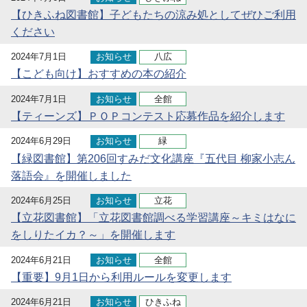
【ひきふね図書館】子どもたちの涼み処としてぜひご利用
ください
2024年7月1日
お知らせ
八広
【こども向け】おすすめの本の紹介
2024年7月1日
お知らせ
全館
【ティーンズ】ＰＯＰコンテスト応募作品を紹介します
2024年6月29日
お知らせ
緑
【緑図書館】第206回すみだ文化講座『五代目 柳家小志ん
落語会』を開催しました
2024年6月25日
お知らせ
立花
【立花図書館】「立花図書館調べる学習講座～キミはなに
をしりたイカ？～」を開催します
2024年6月21日
お知らせ
全館
【重要】9月1日から利用ルールを変更します
2024年6月21日
お知らせ
ひきふね